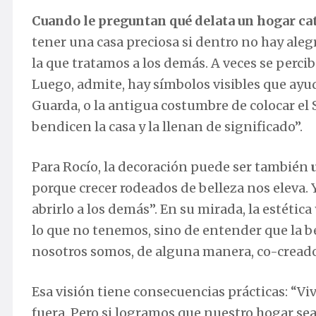
Cuando le preguntan qué delata un hogar cat
tener una casa preciosa si dentro no hay alegr
la que tratamos a los demás. A veces se perci
Luego, admite, hay símbolos visibles que ayud
Guarda, o la antigua costumbre de colocar el
bendicen la casa y la llenan de significado”.
Para Rocío, la decoración puede ser también
porque crecer rodeados de belleza nos eleva.
abrirlo a los demás”. En su mirada, la estética
lo que no tenemos, sino de entender que la be
nosotros somos, de alguna manera, co-creado
Esa visión tiene consecuencias prácticas: “V
fuera. Pero si logramos que nuestro hogar sea