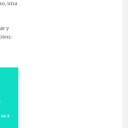
ho, una
ar y
bien:
a
 EN X