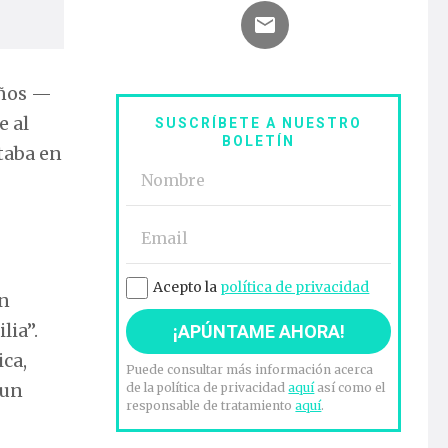
eños —
e al
SUSCRÍBETE A NUESTRO
BOLETÍN
taba en
Acepto la
política de privacidad
en
lia”.
ica,
Puede consultar más información acerca
 un
de la política de privacidad
aquí
así como el
responsable de tratamiento
aquí
.