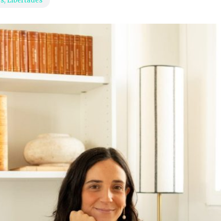
es
,
Libertades