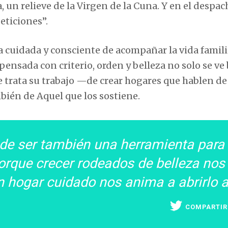
 un relieve de la Virgen de la Cuna. Y en el despac
eticiones”.
a cuidada y consciente de acompañar la vida famili
 pensada con criterio, orden y belleza no solo se ve 
se trata su trabajo —de crear hogares que hablen de
bién de Aquel que los sostiene.
ede ser también una herramienta para
 porque crecer rodeados de belleza nos
un hogar cuidado nos anima a abrirlo 
COMPARTIR