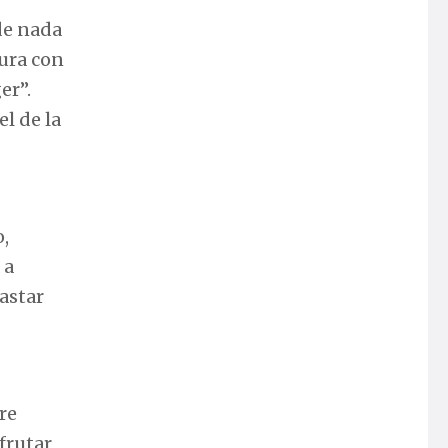
 de nada
nura con
er”.
l de la
o,
 a
gastar
re
frutar