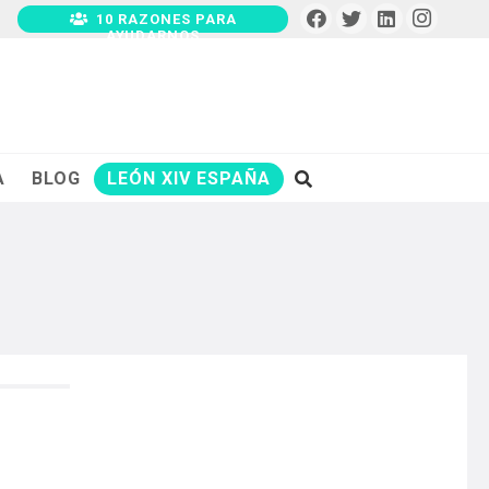
10 RAZONES PARA
AYUDARNOS
A
BLOG
LEÓN XIV ESPAÑA