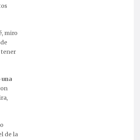
tos
é, miro
 de
 tener
o una
con
ra,
do
l de la