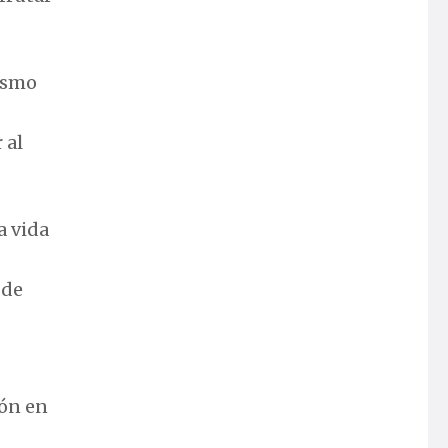
lismo
 al
a vida
 de
zón en