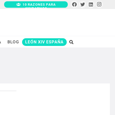
10 RAZONES PARA
AYUDARNOS
A
BLOG
LEÓN XIV ESPAÑA