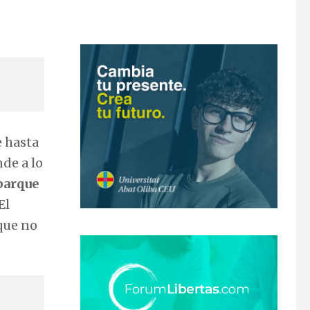
e hasta
de a lo
parque
 El
nque no