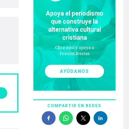
Apoya el periodismo
que construye la
alternativa cultural
cristiana
Clica aquí y apoya a
ForumLibertas
AYÚDANOS
COMPARTIR EN REDES