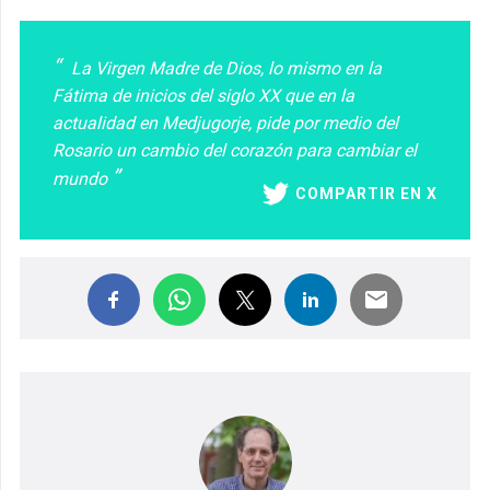
La Virgen Madre de Dios, lo mismo en la
Fátima de inicios del siglo XX que en la
actualidad en Medjugorje, pide por medio del
Rosario un cambio del corazón para cambiar el
mundo
COMPARTIR EN X