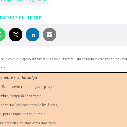
Esopo habla al siglo XXI
PARTIR EN REDES
a paja en el ojo ajeno sin ver la viga en el nuestro. Una tendencia que Esopo nos rec
ente.
hombre y la hormiga
 día un navío con todo y sus pasajeros,
mbre, testigo del naufragio,
correctas las decisiones de los dioses,
, por castigar a un solo impío,
o también a muchos otros inocentes.