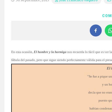
30 septiembre, 2013
Jose Francisco Vaquero
COM
En esta ocasión,
El hombre y la hormiga
nos recuerda lo fácil que es ver l
fábula del pasado, pero que sigue siendo perfectamente válida para el pres
El 
“Se fue a pique un
y un ho
decía que no eran 
puesto que
habían condenad