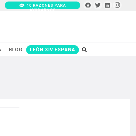
10 RAZONES PARA
AYUDARNOS
A
BLOG
LEÓN XIV ESPAÑA