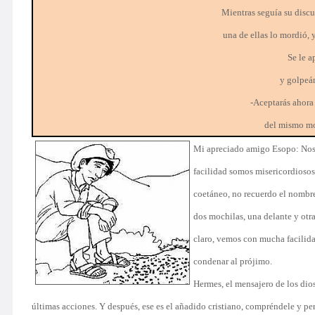
Mientras seguía su discu
una de ellas lo mordió, y
Se le 
y golpeán
-Aceptarás ahora
del mismo mo
Mi apreciado amigo Esopo: Nos o
facilidad somos misericordiosos 
coetáneo, no recuerdo el nombre
dos mochilas, una delante y otra
claro, vemos con mucha facilidad
condenar al prójimo.
Hermes, el mensajero de los dio
últimas acciones. Y después, ese es el añadido cristiano, compréndele y per