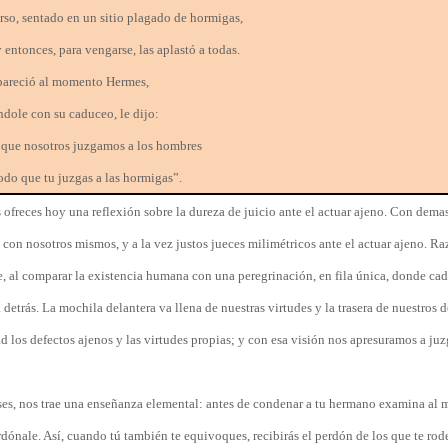
rso, sentado en un sitio plagado de hormigas,
 entonces, para vengarse, las aplastó a todas.
apareció al momento Hermes,
dole con su caduceo, le dijo:
 que nosotros juzgamos a los hombres
do que tu juzgas a las hormigas”.
freces hoy una reflexión sobre la dureza de juicio ante el actuar ajeno. Con dema
con nosotros mismos, y a la vez justos jueces milimétricos ante el actuar ajeno. Ra
, al comparar la existencia humana con una peregrinación, en fila única, donde cad
 detrás. La mochila delantera va llena de nuestras virtudes y la trasera de nuestros d
 los defectos ajenos y las virtudes propias; y con esa visión nos apresuramos a juz
ses, nos trae una enseñanza elemental: antes de condenar a tu hermano examina al 
dónale. Así, cuando tú también te equivoques, recibirás el perdón de los que te rod