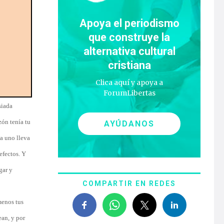
Apoya el periodismo
que construye la
alternativa cultural
cristiana
Clica aquí y apoya a
ForumLibertas
siada
zón tenía tu
AYÚDANOS
a uno lleva
efectos. Y
gar y
COMPARTIR EN REDES
menos tus
ean, y por