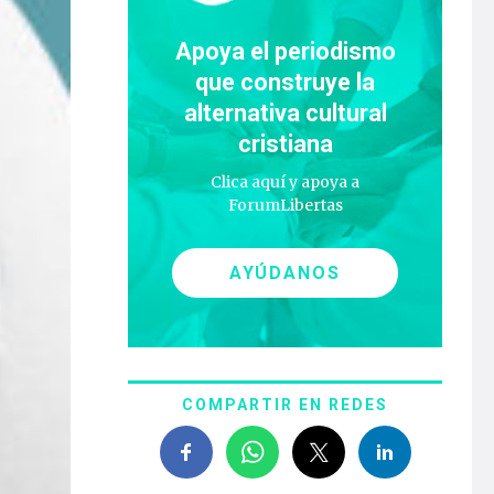
Apoya el periodismo
que construye la
alternativa cultural
cristiana
Clica aquí y apoya a
ForumLibertas
AYÚDANOS
COMPARTIR EN REDES