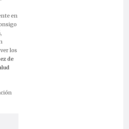
ente en
consigo
,
n
ver los
ez de
alud
ación