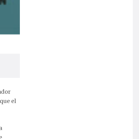
ador
que el
a
e