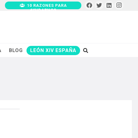
10 RAZONES PARA
AYUDARNOS
A
BLOG
LEÓN XIV ESPAÑA