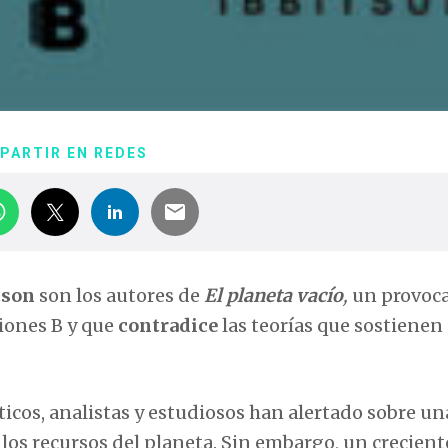
PARTIR EN REDES
tson
son los autores de
El planeta vacío
,
un provoc
iones B y que
contradice
las teorías que sostienen 
icos, analistas y estudiosos han alertado sobre un
los recursos del planeta. Sin embargo, un crecient