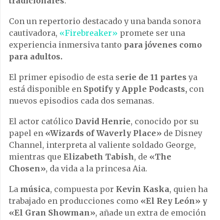
tradicionales
.
Con un repertorio destacado y una banda sonora
cautivadora,
«Firebreaker»
promete ser una
experiencia inmersiva tanto
para jóvenes como
para adultos.
El primer episodio de esta s
erie de 11 partes
ya
está disponible en
Spotify y Apple Podcasts,
con
nuevos episodios cada dos semanas.
El actor católico
David Henrie
, conocido por su
papel en
«Wizards of Waverly Place»
de Disney
Channel, interpreta al valiente soldado George,
mientras que
Elizabeth Tabish
, de
«The
Chosen»
, da vida a la princesa Aia.
La
música
, compuesta por
Kevin Kaska
, quien ha
trabajado en producciones como
«El Rey León» y
«El Gran Showman»
, añade un extra de emoción