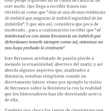
todo pelaje a quienes no se cansa de calificar de
este modo. Que llega a escribir frases tan
vitriólicas como que “
ésta es una de esas evidencias
de imbécil que aseguran la imbécil seguridad de los
imbéciles
”. Y que aún así, considera que peca de
moderado… para a continuación escribir que “
el
intelectual es con tanta frecuencia un imbécil que
deberíamos tenerle siempre como tal, mientras no
nos haya probado lo contrario
”.
Este Bernanos arrebatado de pasión pierde a
menudo la ecuanimidad, aborrece del matiz, y así
aborda algunos aspectos que, analizados a
distancia, resultan simplistas cuando no
directamente falsos; véase por ejemplo la visión
de Bernanos sobre la Resistencia con la realidad
que los historiadores han ido desvelando acerca
de ella.
También nos choca los restos de chovinismo que