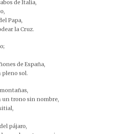
abos de Italia,
o,
del Papa,
odear la Cruz.
o;
cañones de España,
 pleno sol.
 montañas,
n un trono sin nombre,
tial,
del pájaro,