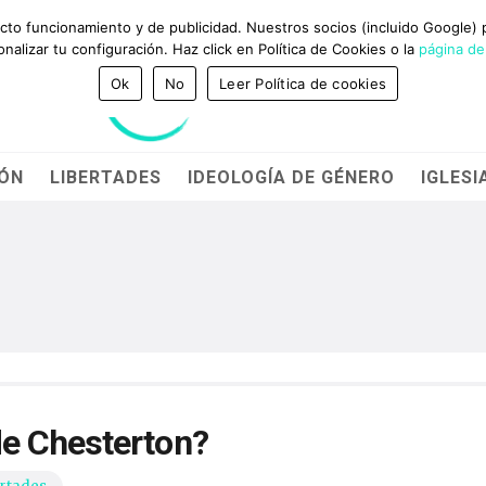
GANADORES DEL PREMIO BRAVO Y CADENA 100
NTACTO
ecto funcionamiento y de publicidad. Nuestros socios (incluido Google)
alizar tu configuración. Haz click en Política de Cookies o la
página de
Ok
No
Leer Política de cookies
IÓN
LIBERTADES
IDEOLOGÍA DE GÉNERO
IGLESI
e Chesterton?