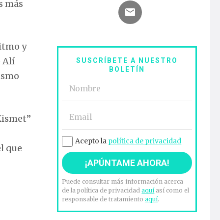
s más
ritmo y
 Alí
SUSCRÍBETE A NUESTRO
BOLETÍN
lismo
“Kismet”
Acepto la
política de privacidad
el que
Puede consultar más información acerca
de la política de privacidad
aquí
así como el
responsable de tratamiento
aquí
.