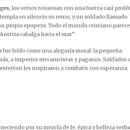
rges
, los versos resuenan con una fuerza casi profét
ontempla en silencio su reino, y un soldado llamado
 su propia epopeya. Todo el mundo cristiano parece
ustria cabalga hacia el mar”.
 fue leído como una alegoría moral: la pequeña
 más, a imperios mecanicistas y paganos. Soldados
esterton les inspiraron a combatir con esperanza.
eciendo por su mezcla de fe, épica y belleza verba