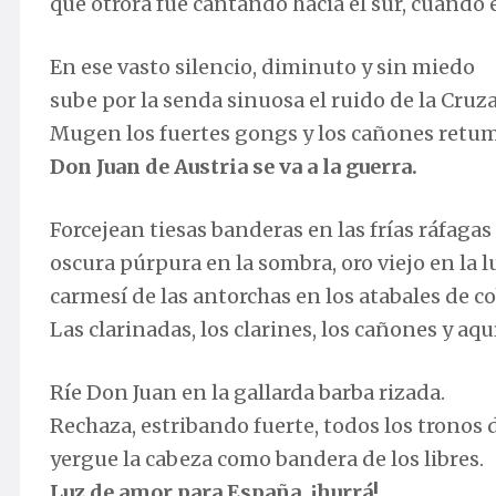
que otrora fue cantando hacia el sur, cuando
En ese vasto silencio, diminuto y sin miedo
sube por la senda sinuosa el ruido de la Cruz
Mugen los fuertes gongs y los cañones retu
Don Juan de Austria se va a la guerra.
Forcejean tiesas banderas en las frías ráfagas
oscura púrpura en la sombra, oro viejo en la l
carmesí de las antorchas en los atabales de co
Las clarinadas, los clarines, los cañones y aquí
Ríe Don Juan en la gallarda barba rizada.
Rechaza, estribando fuerte, todos los tronos
yergue la cabeza como bandera de los libres.
Luz de amor para España, ¡hurrá!