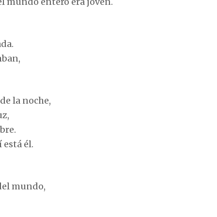
 el mundo entero era joven.
ada.
mban,
 de la noche,
uz,
bre.
 está él.
 del mundo,