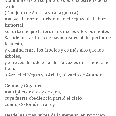
Mahoma está en su paraíso sobre la estrella de la
tarde
(Don Juan de Austria va a la guerra.)
mueve el enorme turbante en el regazo de la hurí
inmortal,
su turbante que tejieron los mares y los ponientes.
Sacude los jardines de pavos reales al despertar de
la siesta,
y camina entre los árboles y es más alto que los
árboles,
y a través de todo el jardín la voz es un trueno que
llama
a Azrael el Negro y a Ariel y al vuelo de Ammon:
Genios y Gigantes,
múltiples de alas y de ojos,
cuya fuerte obediencia partió el cielo
cuando Salomón era rey.
Desde las rojas nubes de la mañana, en rojo y en