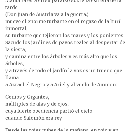
Mahoma está en su paraíso sobre la estrella de la
tarde
(Don Juan de Austria va a la guerra.)
mueve el enorme turbante en el regazo de la hurí
inmortal,
su turbante que tejieron los mares y los ponientes.
Sacude los jardines de pavos reales al despertar de
la siesta,
y camina entre los árboles y es más alto que los
árboles,
y a través de todo el jardín la voz es un trueno que
llama
a Azrael el Negro y a Ariel y al vuelo de Ammon:
Genios y Gigantes,
múltiples de alas y de ojos,
cuya fuerte obediencia partió el cielo
cuando Salomón era rey.
Desde las rojas nubes de la mañana, en rojo y en