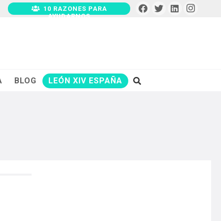
10 RAZONES PARA
AYUDARNOS
A
BLOG
LEÓN XIV ESPAÑA