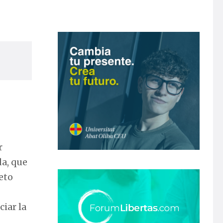
r
da, que
eto
iar la