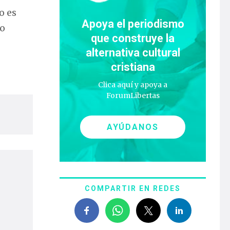
o es
Apoya el periodismo
no
que construye la
alternativa cultural
cristiana
Clica aquí y apoya a
ForumLibertas
AYÚDANOS
COMPARTIR EN REDES