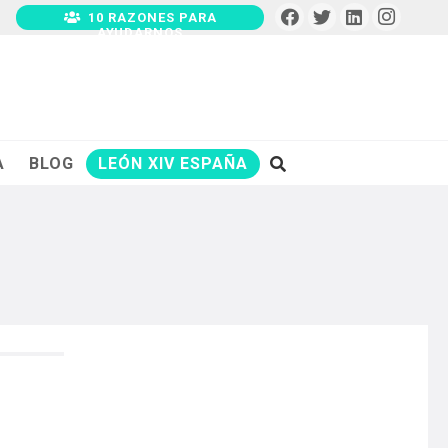
10 RAZONES PARA
AYUDARNOS
A
BLOG
LEÓN XIV ESPAÑA