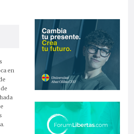
s
oca en
de
 de
chada
de
s
a.