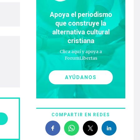
Apoya el periodismo
que construye la
alternativa cultural
cristiana
Clica aquí y apoya a
ForumLibertas
AYÚDANOS
COMPARTIR EN REDES