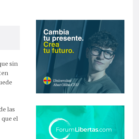
que sin
ten
puede
de las
 que el