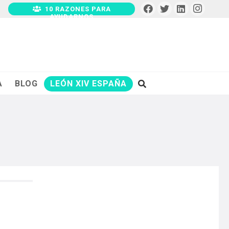
10 RAZONES PARA
AYUDARNOS
A
BLOG
LEÓN XIV ESPAÑA