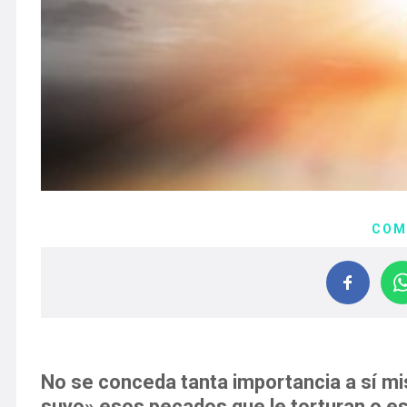
COM
No se conceda tanta importancia a sí mi
suyo» esos pecados que le torturan o es