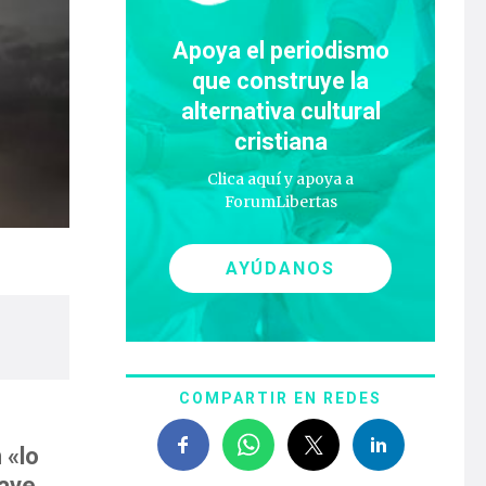
Apoya el periodismo
que construye la
alternativa cultural
cristiana
Clica aquí y apoya a
ForumLibertas
AYÚDANOS
COMPARTIR EN REDES
 «lo
ave.