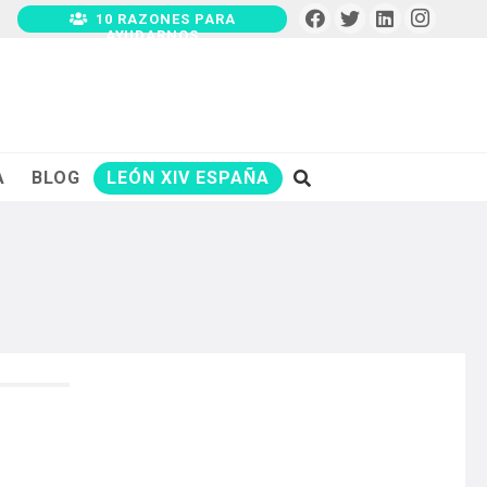
10 RAZONES PARA
AYUDARNOS
A
BLOG
LEÓN XIV ESPAÑA