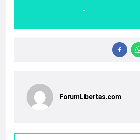
considere suyo
ForumLibertas.com