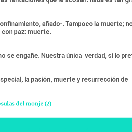
l confinamiento, añado-. Tampoco la muerte; n
o con paz: muerte.
o se engañe. Nuestra única verdad, si lo pref
special, la pasión, muerte y resurrección de
sulas del monje (2)
cia a sí mismo, ni a nada que