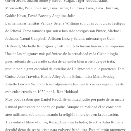
Oliver Stone, Sharon Stone y Steven Seagal, Tiger Woods, Alanis
Morrissette, Penélope Cruz, Tina Turner, Courtney Love, Uma Thurman,
Goldie Hawn, David Bowie y Angelina Jolie.
Las hermanas tensitas Venus y Serena Williams son unas conocidas Testigos
de Jehová. Otros famosos que son o han sido testigos son Prince, Michael
Jackson, Naomi Campbell, Allisson Lozz y Selena, mientras que Geri,
Halliwell, Michelle Rodriguez y Patti Smith lo fueron también de pequeñas.
Una de las religiones más polémicas de la actualidad es la Cienciología
pues, además de que nadie acaba de entender bien a bien de qué trata,
resalta por la gran cantidad de estrellas de Hollywood que la practican. Tom
Cruise, John Travolta, Kirstie Alley, Jenna Elfman, Lisa Marie Presley,
Juliette Lewis y Will Smith son algunas de los más fervientes seguidores de
este culto creado en 1952 por L. Ron Hubbard.
Muy pocos saben que Daniel Radcliffe es mitad judío por parte de su madre
y mitad protestante por parte de padre. Aunque en realidad él se considera
ateo militante, sobre todo cuando la religión interviene en la educación.
Tras rodar el filme »Comer, Rezar, Amar» en la India, la actriz Julia Roberts
decidió dejar de ser bautista para volverse hinduista. Esta religión promueve