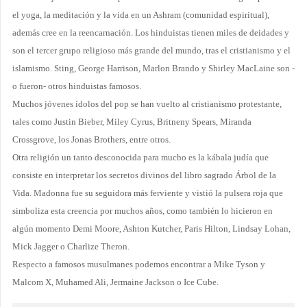
el yoga, la meditación y la vida en un Ashram (comunidad espiritual),
además cree en la reencarnación. Los hinduistas tienen miles de deidades y
son el tercer grupo religioso más grande del mundo, tras el cristianismo y el
islamismo. Sting, George Harrison, Marlon Brando y Shirley MacLaine son -
o fueron- otros hinduistas famosos.
Muchos jóvenes ídolos del pop se han vuelto al cristianismo protestante,
tales como Justin Bieber, Miley Cyrus, Britneny Spears, Miranda
Crossgrove, los Jonas Brothers, entre otros.
Otra religión un tanto desconocida para mucho es la kábala judía que
consiste en interpretar los secretos divinos del libro sagrado Árbol de la
Vida. Madonna fue su seguidora más ferviente y vistió la pulsera roja que
simboliza esta creencia por muchos años, como también lo hicieron en
algún momento Demi Moore, Ashton Kutcher, Paris Hilton, Lindsay Lohan,
Mick Jagger o Charlize Theron.
Respecto a famosos musulmanes podemos encontrar a Mike Tyson y
Malcom X, Muhamed Ali, Jermaine Jackson o Ice Cube.