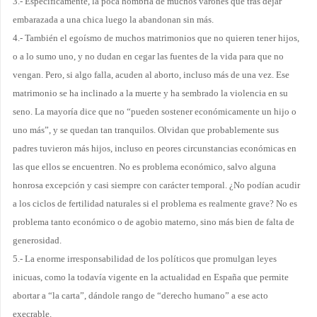
3.- Específicamente, la poca hombría de muchos varones que tras dejar
embarazada a una chica luego la abandonan sin más.
4.- También el egoísmo de muchos matrimonios que no quieren tener hijos,
o a lo sumo uno, y no dudan en cegar las fuentes de la vida para que no
vengan. Pero, si algo falla, acuden al aborto, incluso más de una vez. Ese
matrimonio se ha inclinado a la muerte y ha sembrado la violencia en su
seno. La mayoría dice que no “pueden sostener económicamente un hijo o
uno más”, y se quedan tan tranquilos. Olvidan que probablemente sus
padres tuvieron más hijos, incluso en peores circunstancias económicas en
las que ellos se encuentren. No es problema económico, salvo alguna
honrosa excepción y casi siempre con carácter temporal. ¿No podían acudir
a los ciclos de fertilidad naturales si el problema es realmente grave? No es
problema tanto económico o de agobio materno, sino más bien de falta de
generosidad.
5.- La enorme irresponsabilidad de los políticos que promulgan leyes
inicuas, como la todavía vigente en la actualidad en España que permite
abortar a “la carta”, dándole rango de “derecho humano” a ese acto
execrable.