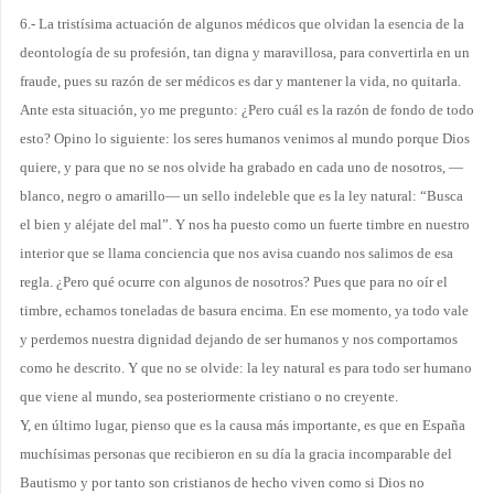
6.- La tristísima actuación de algunos médicos que olvidan la esencia de la
deontología de su profesión, tan digna y maravillosa, para convertirla en un
fraude, pues su razón de ser médicos es dar y mantener la vida, no quitarla.
Ante esta situación, yo me pregunto: ¿Pero cuál es la razón de fondo de todo
esto? Opino lo siguiente: los seres humanos venimos al mundo porque Dios
quiere, y para que no se nos olvide ha grabado en cada uno de nosotros, —
blanco, negro o amarillo— un sello indeleble que es la ley natural: “Busca
el bien y aléjate del mal”. Y nos ha puesto como un fuerte timbre en nuestro
interior que se llama conciencia que nos avisa cuando nos salimos de esa
regla. ¿Pero qué ocurre con algunos de nosotros? Pues que para no oír el
timbre, echamos toneladas de basura encima. En ese momento, ya todo vale
y perdemos nuestra dignidad dejando de ser humanos y nos comportamos
como he descrito. Y que no se olvide: la ley natural es para todo ser humano
que viene al mundo, sea posteriormente cristiano o no creyente.
Y, en último lugar, pienso que es la causa más importante, es que en España
muchísimas personas que recibieron en su día la gracia incomparable del
Bautismo y por tanto son cristianos de hecho viven como si Dios no