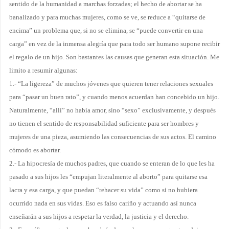
sentido de la humanidad a marchas forzadas; el hecho de abortar se ha
banalizado y para muchas mujeres, como se ve, se reduce a “quitarse de
encima” un problema que, si no se elimina, se “puede convertir en una
carga” en vez de la inmensa alegría que para todo ser humano supone recibir
el regalo de un hijo. Son bastantes las causas que generan esta situación. Me
limito a resumir algunas:
1.- “La ligereza” de muchos jóvenes que quieren tener relaciones sexuales
para “pasar un buen rato”, y cuando menos acuerdan han concebido un hijo.
Naturalmente, “allí” no había amor, sino “sexo” exclusivamente, y después
no tienen el sentido de responsabilidad suficiente para ser hombres y
mujeres de una pieza, asumiendo las consecuencias de sus actos. El camino
cómodo es abortar.
2.- La hipocresía de muchos padres, que cuando se enteran de lo que les ha
pasado a sus hijos les “empujan literalmente al aborto” para quitarse esa
lacra y esa carga, y que puedan “rehacer su vida” como si no hubiera
ocurrido nada en sus vidas. Eso es falso cariño y actuando así nunca
enseñarán a sus hijos a respetar la verdad, la justicia y el derecho.