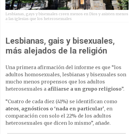
Lesbianas, gays y bisexuales creen menos en Dios y asisten menos
a las iglesias que los heterosexuales
Lesbianas, gais y bisexuales,
más alejados de la religión
Una primera afirmación del informe es que “los
adultos homosexuales, lesbianas y bisexuales son
mucho menos propensos que los adultos
heterosexuales a
afiliarse a un grupo religioso
”.
“Cuatro de cada diez (41%) se identifican como
ateos, agnósticos o ‘nada en particular’
, en
comparación con solo el 22% de los adultos
heterosexuales que dicen lo mismo”, añade.