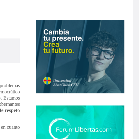
 problemas
emocrático
s. Estamos
obernantes
de respeto
n en cuanto