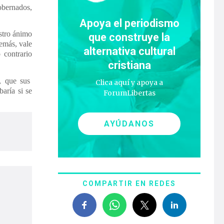
obernados,
Apoya el periodismo
estro ánimo
que construye la
emás, vale
alternativa cultural
 contrario
cristiana
s, que sus
Clica aquí y apoya a
aría si se
ForumLibertas
AYÚDANOS
COMPARTIR EN REDES