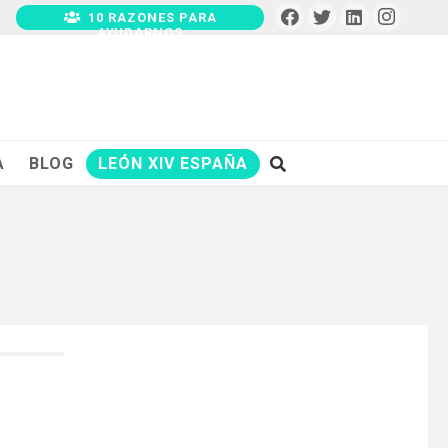
10 RAZONES PARA
AYUDARNOS
A
BLOG
LEÓN XIV ESPAÑA