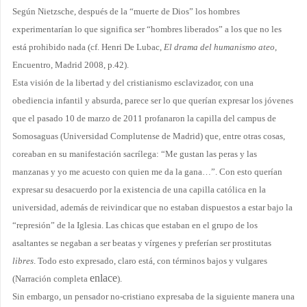
Según Nietzsche, después de la “muerte de Dios” los hombres
experimentarían lo que significa ser “hombres liberados” a los que no les
está prohibido nada (cf. Henri De Lubac,
El drama del humanismo ateo
,
Encuentro, Madrid 2008, p.42
).
Esta visión de la libertad y del cristianismo esclavizador, con una
obediencia infantil y absurda, parece ser lo que querían expresar los jóvenes
que el pasado 10 de marzo de 2011 profanaron la capilla del campus de
Somosaguas (Universidad Complutense de Madrid) que, entre otras cosas,
coreaban en su manifestación sacrílega: “Me gustan las peras y las
manzanas y yo me acuesto con quien me da la gana…”. Con esto querían
expresar su desacuerdo por la existencia de una capilla católica en la
universidad, además de reivindicar que no estaban dispuestos a estar bajo la
“represión” de la Iglesia. Las chicas que estaban en el grupo de los
asaltantes se negaban a ser beatas y vírgenes y preferían ser prostitutas
libres
. Todo esto expresado, claro está, con términos bajos y vulgares
enlace
(Narración completa
).
Sin embargo, un pensador no-cristiano expresaba de la siguiente manera una