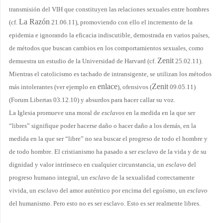
transmisión del VIH que constituyen las relaciones sexuales entre hombres
La Razón
(cf.
21.06.11), promoviendo con ello el incremento de la
epidemia e
ignorando la eficacia indiscutible, demostrada en varios países,
de métodos que buscan cambios en los comportamientos sexuales, como
Zenit
demuestra un estudio de la Universidad de Harvard (cf.
25.02.11).
Mientras el catolicismo es tachado de intransigente, se utilizan los métodos
enlace
Zenit
más intolerantes (ver ejemplo en
), ofensivos (
09.05.11)
(
Forum Libertas
03.12.10) y absurdos para hacer callar su voz.
La Iglesia promueve una moral de
esclavos
en la medida en la que ser
“libres” signifique poder hacerse daño o hacer daño a los demás, en la
medida en la que ser “libre” no sea buscar el progreso de todo el hombre y
de todo hombre. El cristianismo ha pasado a ser
esclavo
de la vida y de su
dignidad y valor intrínseco en cualquier circunstancia, un
esclavo
del
progreso humano integral, un
esclavo
de la sexualidad correctamente
vivida, un
esclavo
del amor auténtico por encima del egoísmo, un
esclavo
del humanismo. Pero esto no es ser esclavo. Esto es ser realmente libres.