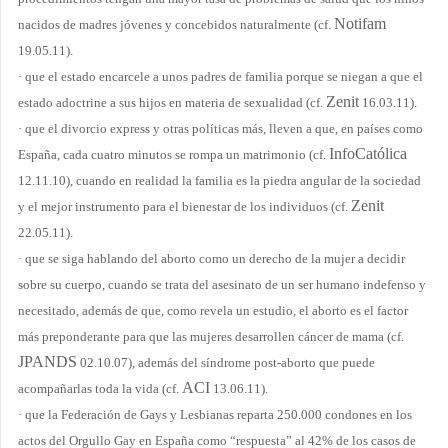
Notifam
nacidos de madres jóvenes y concebidos naturalmente (cf.
19.05.11).
·
que el estado encarcele a unos padres de familia porque se niegan a que el
Zenit
estado adoctrine a sus hijos en materia de sexualidad (cf.
16.03.11).
·
que el divorcio express y otras políticas más, lleven a que, en países como
InfoCatólica
España, cada cuatro minutos se rompa un matrimonio (cf.
12.11.10), cuando en realidad la familia es la piedra angular de la sociedad
Zenit
y el mejor instrumento para el bienestar de los individuos (cf.
22.05.11).
·
que se siga hablando del aborto como un derecho de la mujer a decidir
sobre su cuerpo, cuando se trata del asesinato de un ser humano indefenso y
necesitado, además de que, como revela un estudio, el aborto es el factor
más preponderante para que las mujeres desarrollen cáncer de mama (cf.
JPANDS
02.10.07), además del síndrome post-aborto que puede
ACI
acompañarlas toda la vida (cf.
13.06.11).
·
que la Federación de Gays y Lesbianas reparta 250.000 condones en los
actos del Orgullo Gay en España como “respuesta”
al 42% de los casos de