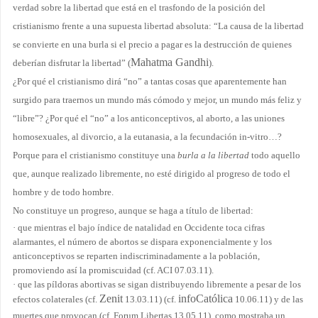
verdad sobre la libertad que está en el trasfondo de la posición del
cristianismo frente a una supuesta libertad absoluta: “La causa de la libertad
se convierte en una burla si el precio a pagar es la destrucción de quienes
Mahatma Gandhi
deberían disfrutar la libertad” (
).
¿Por qué el cristianismo dirá “no” a tantas cosas que aparentemente han
surgido para traernos un mundo más cómodo y mejor, un mundo más feliz y
“libre”? ¿Por qué el “no” a los anticonceptivos, al aborto, a las uniones
homosexuales, al divorcio, a la eutanasia, a la fecundación in-vitro…?
Porque para el cristianismo constituye una
burla a la libertad
todo aquello
que, aunque realizado libremente, no esté dirigido al progreso de todo el
hombre y de todo hombre.
No constituye un progreso, aunque se haga a título de libertad:
·
que mientras el bajo índice de natalidad en Occidente toca cifras
alarmantes, el número de abortos se dispara exponencialmente y los
anticonceptivos se reparten indiscriminadamente a la población,
promoviendo así la promiscuidad (cf.
ACI
07.03.11).
·
que las píldoras abortivas se sigan distribuyendo libremente a pesar de los
Zenit
infoCatólica
efectos colaterales (cf.
13.03.11) (cf.
10.06.11) y de las
muertes que provocan (cf. Forum Libertas 13.05.11), como mostraba un