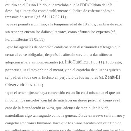
estudio en el Reino Unido, que revelaba que la PDD (Píldora del día
después) aumentaba considerablemente el índice de enfermedades de
ACI
transmisión sexual (cf.
17.02.11).
·
que se permita a un niño, a la temprana edad de 10 años, cambiar de sexo
sin tener en cuenta los daños ulteriores, como afirman los expertos (cf.
ForumLibertas 11.05.11).
·
que las agencias de adopción católicas sean discriminadas y tengan que
cerrar al verse obligadas, después de años de servicio, a dar niños en
InfoCatólica
adopción a parejas homosexuales (cf.
01.06.11). Todo esto,
por perseguir el mayor bien el menor, y no el capricho de quienes quieren
Zenit-El
ser padres a toda costa, incluso en perjuicio de los menores (cf.
Observador
16.01.11).
·
que el tener hijos se haya convertido en un fin en sí mismo en el que no
importan los métodos, con tal de satisfacer un deseo personal, como es el
caso de la fecundación
in-vitro
, que, además de manipular la vida,
materializar algo tan sagrado como la generación de un nuevo ser humano y
congelar embriones humanos, hace que los niños nacidos con este tipo de
procedimientos tengan una mayor tasa de problemas de salud que los niños