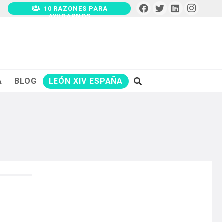
10 RAZONES PARA
AYUDARNOS
A
BLOG
LEÓN XIV ESPAÑA