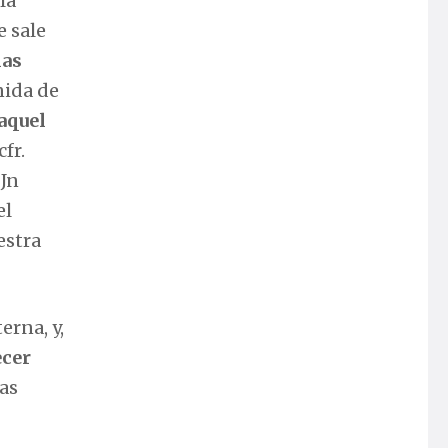
la
e sale
las
nida de
aquel
fr.
 Jn
el
estra
erna, y,
ecer
as