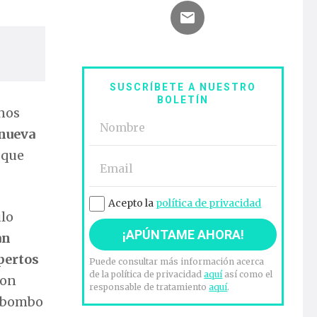
SUSCRÍBETE A NUESTRO
BOLETÍN
 nos
 nueva
 que
Acepto la
política de privacidad
ulo
an
pertos
Puede consultar más información acerca
de la política de privacidad
aquí
así como el
con
responsable de tratamiento
aquí
.
de bombo