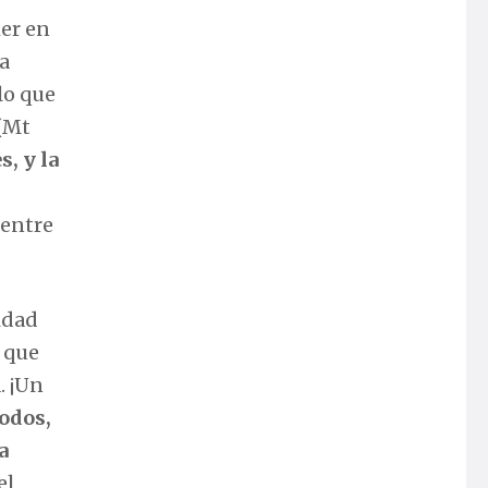
er en
a
lo que
 (Mt
, y la
 entre
idad
 que
. ¡Un
odos,
a
el