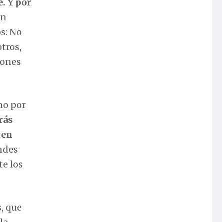
e. Y por
on
os: No
otros,
iones
no por
rás
ten
andes
te los
s, que