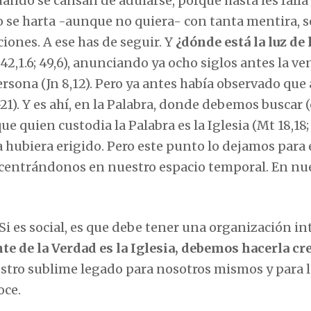
cuando se cansan de adularse, porque hasta les falla 
se harta -aunque no quiera- con tanta mentira, s
ciones. A ese has de seguir. Y
¿dónde está la luz de 
 42,1.6; 49,6), anunciando ya ocho siglos antes la ve
persona (Jn 8,12). Pero ya antes había observado que
21). Y es ahí, en la Palabra, donde debemos buscar (c
que quien custodia la Palabra es la Iglesia (Mt 18,18;
o la hubiera erigido. Pero este punto lo dejamos para 
s centrándonos en nuestro espacio temporal. En nu
Si es social, es que debe tener una organización int
te de la Verdad es la Iglesia, debemos hacerla cr
stro sublime legado para nosotros mismos y para l
oce.