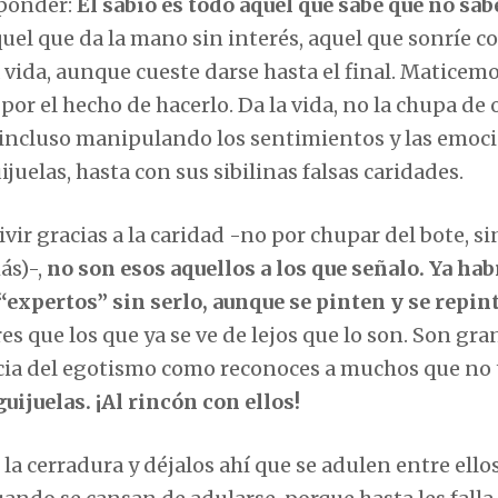
sponder:
El sabio es todo aquel que sabe que no sab
aquel que da la mano sin interés, aquel que sonríe c
a vida, aunque cueste darse hasta el final. Maticem
 por el hecho de hacerlo. Da la vida, no la chupa de 
s, incluso manipulando los sentimientos y las emoc
uelas, hasta con sus sibilinas falsas caridades.
r gracias a la caridad -no por chupar del bote, si
ás)-,
no son esos aquellos a los que señalo. Ya hab
“expertos” sin serlo, aunque se pinten y se repin
res que los que ya se ve de lejos que lo son. Son gr
ancia del egotismo como reconoces a muchos que no 
uijuelas. ¡Al rincón con ellos!
n la cerradura y déjalos ahí que se adulen entre ello