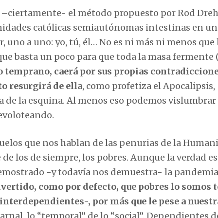
n –ciertamente- el método propuesto por Rod Dreh
dades católicas semiautónomas intestinas en un
, uno a uno: yo, tú, él… No es ni más ni menos que 
, que basta un poco para que toda la masa fermente
o temprano, caerá por sus propias contradicciones
 resurgirá de ella
, como profetiza el Apocalipsis,
a de la esquina. Al menos eso podemos vislumbrar
revoloteando.
uelos que nos hablan de las penurias de la Human
e los de siempre, los pobres. Aunque la verdad es
emostrado -y todavía nos demuestra- la pandemia
ertido, como por defecto, que pobres lo somos t
nterdependientes-, por más que le pese a nuestr
arnal, lo “temporal” de lo “social”. Dependientes d