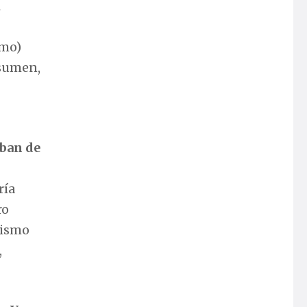
l
smo)
esumen,
aban de
ría
ro
mismo
,