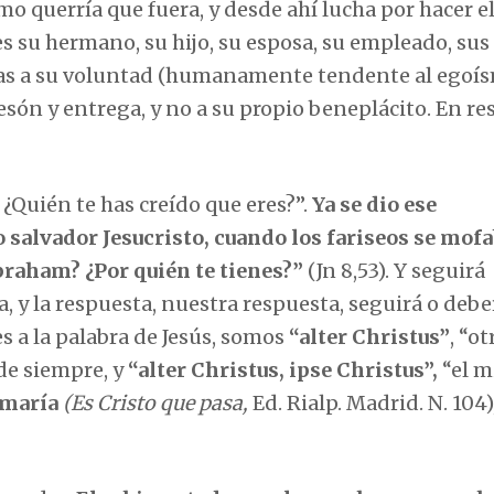
omo querría que fuera, y desde ahí lucha por hacer e
 su hermano, su hijo, su esposa, su empleado, sus
horas a su voluntad (humanamente tendente al egoí
esón y entrega, y no a su propio beneplácito. En r
io? ¿Quién te has creído que eres?”.
Ya se dio ese
 salvador Jesucristo, cuando los fariseos se mof
braham? ¿Por quién te tienes?”
(Jn 8,53). Y seguirá
 y la respuesta, nuestra respuesta, seguirá o debe
s a la palabra de Jesús, somos
“alter Christus”
, “ot
sde siempre, y
“alter Christus, ipse Christus”,
“el 
emaría
(Es Cristo que pasa,
Ed. Rialp. Madrid. N. 104)