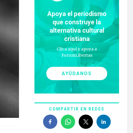
Apoya el periodismo
que construye la
alternativa cultural
cristiana
Clica aquí y apoya a
ForumLibertas
AYÚDANOS
COMPARTIR EN REDES