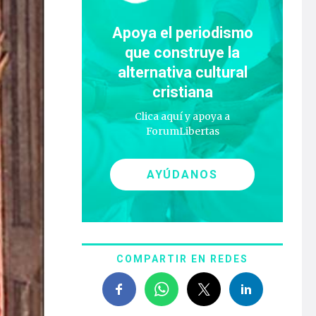
Apoya el periodismo
que construye la
alternativa cultural
cristiana
Clica aquí y apoya a
ForumLibertas
AYÚDANOS
COMPARTIR EN REDES