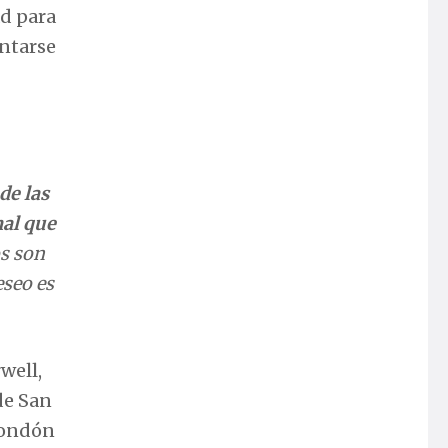
ad para
ntarse
de las
mal que
os son
eseo es
well,
de San
 condón