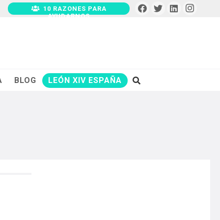
10 RAZONES PARA
AYUDARNOS
A
BLOG
LEÓN XIV ESPAÑA