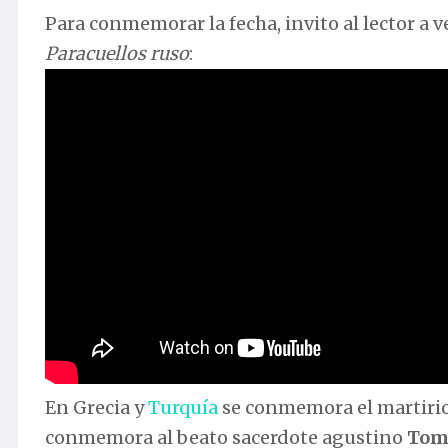
Para conmemorar la fecha, invito al lector a 
Paracuellos ruso
:
En Grecia y
Turquía
se conmemora el martiri
conmemora al beato sacerdote agustino
Tom