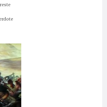
preste
cerdote