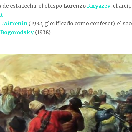
s de esta fecha: el obispo
Lorenzo
Knyazev
, el arci
dt
s
Mitrenin
(1932, glorificado como confesor), el sa
o
Bogorodsky
(1938).