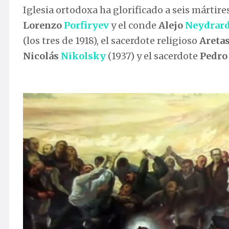
Iglesia ortodoxa ha glorificado a seis mártire
Lorenzo
Porfiryev
y el conde
Alejo
Neydrar
(los tres de 1918), el sacerdote religioso
Areta
Nicolás
Nikolsky
(1937) y el sacerdote
Pedr