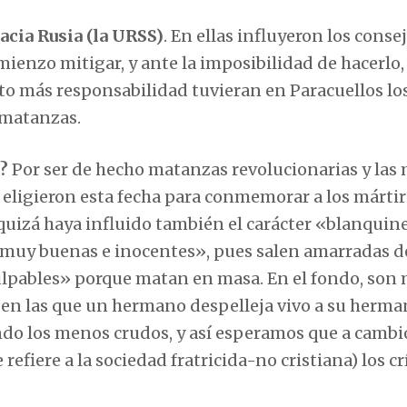
acia Rusia (la URSS)
. En ellas influyeron los conse
mienzo mitigar, y ante la imposibilidad de hacerlo, 
nto más responsabilidad tuvieran en Paracuellos lo
 matanzas.
?
Por ser de hecho matanzas revolucionarias y las
 eligieron esta fecha para conmemorar a los mártir
s, quizá haya influido también el carácter «blanqui
 «muy buenas e inocentes», pues salen amarradas d
culpables» porque matan en masa. En el fondo, son
s en las que un hermano despelleja vivo a su herma
do los menos crudos, y así esperamos que a cambi
 refiere a la sociedad fratricida-no cristiana) los 