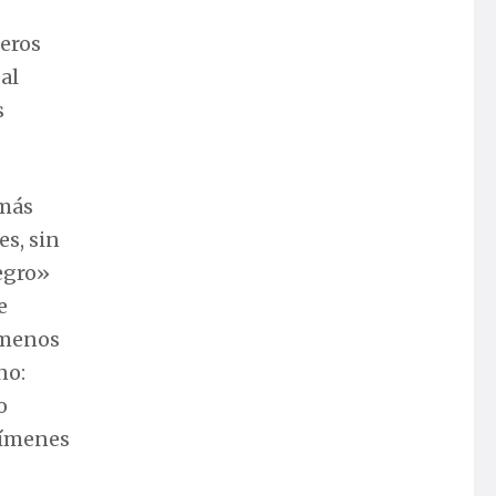
jeros
al
s
 más
es, sin
negro»
e
 menos
no:
o
crímenes