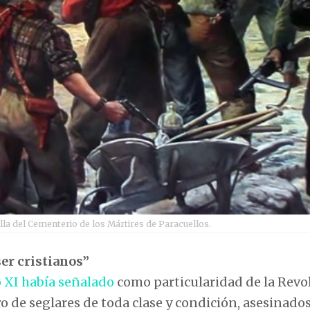
lla del Cementerio de los Mártires de Paracuellos.
er cristianos”
o XI había señalado
como particularidad de la Revo
 de seglares de toda clase y condición, asesinado