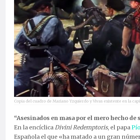
Copia del cuadro de Mariano Yzquierdo y Vivas existente en la capi
“Asesinados en masa por el mero hecho de s
En la encíclica
Divini Redemptoris
, el papa
Pí
Española el que «ha matado a un gran número