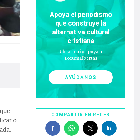
Apoya el periodismo
que construye la
alternativa cultural
cristiana
Clica aquí y apoya a
ForumLibertas
AYÚDANOS
 que
COMPARTIR EN REDES
licano
ada.