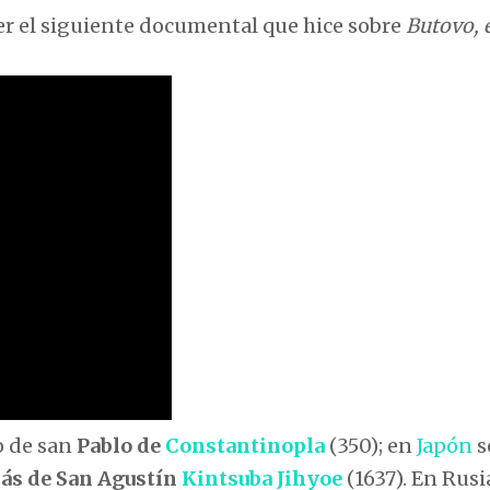
ver el siguiente documental que hice sobre
Butovo, 
o de san
Pablo de
Constantinopla
(350); en
Japón
s
ás de San Agustín
Kintsuba Jihyoe
(1637). En Rusia