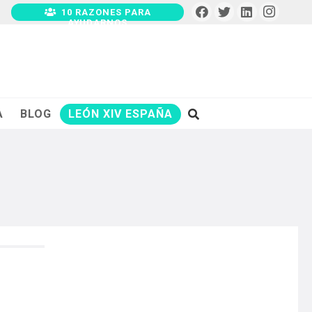
10 RAZONES PARA
AYUDARNOS
A
BLOG
LEÓN XIV ESPAÑA