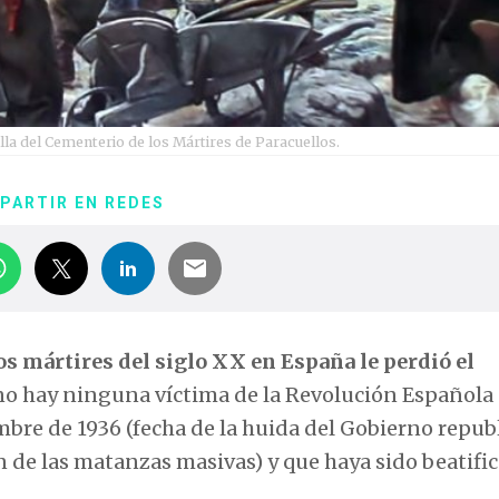
lla del Cementerio de los Mártires de Paracuellos.
PARTIR EN REDES
os mártires del siglo XX en España le perdió el
 no hay ninguna víctima de la Revolución Española
bre de 1936 (fecha de la huida del Gobierno repub
 de las matanzas masivas) y que haya sido beatific