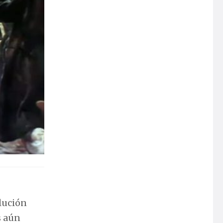
lución
s aún