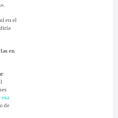
a».
uí en el
diría
las en
ar
:
l
nes
 esa
o de