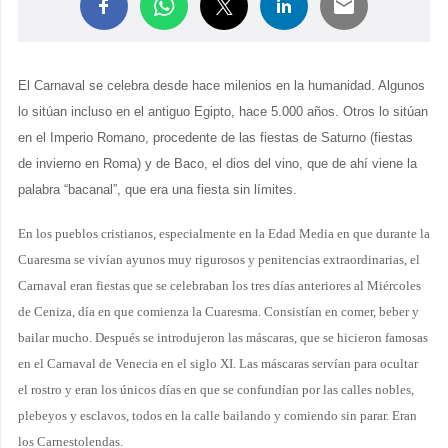
El Carnaval se celebra desde hace milenios en la humanidad. Algunos
lo sitúan incluso en el antiguo Egipto, hace 5.000 años. Otros lo sitúan
en el Imperio Romano, procedente de las fiestas de Saturno (fiestas
de invierno en Roma) y de Baco, el dios del vino, que de ahí viene la
palabra “bacanal”, que era una fiesta sin límites.
En los pueblos cristianos, especialmente en la Edad Media en que durante la
Cuaresma se vivían ayunos muy rigurosos y penitencias extraordinarias, el
Carnaval eran fiestas que se celebraban los tres días anteriores al Miércoles
de Ceniza, día en que comienza la Cuaresma. Consistían en comer, beber y
bailar mucho. Después se introdujeron las máscaras, que se hicieron famosas
en el Carnaval de Venecia en el siglo XI. Las máscaras servían para ocultar
el rostro y eran los únicos días en que se confundían por las calles nobles,
plebeyos y esclavos, todos en la calle bailando y comiendo sin parar. Eran
los Carnestolendas.