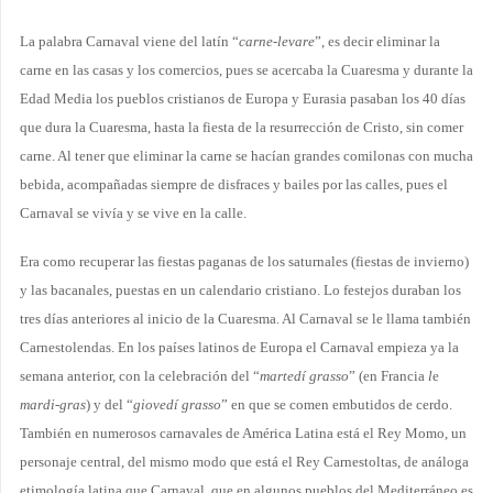
La palabra Carnaval viene del latín “
carne-levare
”, es decir eliminar la
carne en las casas y los comercios, pues se acercaba la Cuaresma y durante la
Edad Media los pueblos cristianos de Europa y Eurasia pasaban los 40 días
que dura la Cuaresma, hasta la fiesta de la resurrección de Cristo, sin comer
carne. Al tener que eliminar la carne se hacían grandes comilonas con mucha
bebida, acompañadas siempre de disfraces y bailes por las calles, pues el
Carnaval se vivía y se vive en la calle.
Era como recuperar las fiestas paganas de los saturnales (fiestas de invierno)
y las bacanales, puestas en un calendario cristiano. Lo festejos duraban los
tres días anteriores al inicio de la Cuaresma. Al Carnaval se le llama también
Carnestolendas. En los países latinos de Europa el Carnaval empieza ya la
semana anterior, con la celebración del “
martedí grasso
” (en Francia
l
e
mardi-gras
) y del “
giovedí grasso
” en que se comen embutidos de cerdo.
También en numerosos carnavales de América Latina está el Rey Momo, un
personaje central, del mismo modo que está el Rey Carnestoltas, de análoga
etimología latina que Carnaval, que en algunos pueblos del Mediterráneo es