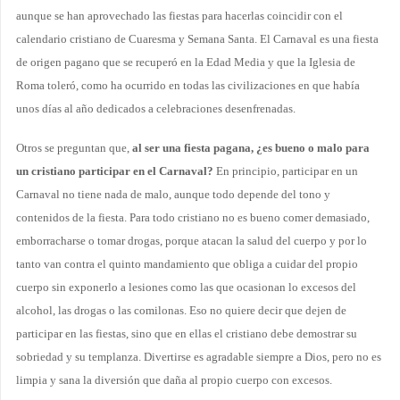
aunque se han aprovechado las fiestas para hacerlas coincidir con el
calendario cristiano de Cuaresma y Semana Santa. El Carnaval es una fiesta
de origen pagano que se recuperó en la Edad Media y que la Iglesia de
Roma toleró, como ha ocurrido en todas las civilizaciones en que había
unos días al año dedicados a celebraciones desenfrenadas.
Otros se preguntan que,
al ser una fiesta pagana, ¿es bueno o malo para
un cristiano participar en el Carnaval?
En principio, participar en un
Carnaval no tiene nada de malo, aunque todo depende del tono y
contenidos de la fiesta. Para todo cristiano no es bueno comer demasiado,
emborracharse o tomar drogas, porque atacan la salud del cuerpo y por lo
tanto van contra el quinto mandamiento que obliga a cuidar del propio
cuerpo sin exponerlo a lesiones como las que ocasionan lo excesos del
alcohol, las drogas o las comilonas. Eso no quiere decir que dejen de
participar en las fiestas, sino que en ellas el cristiano debe demostrar su
sobriedad y su templanza. Divertirse es agradable siempre a Dios, pero no es
limpia y sana la diversión que daña al propio cuerpo con excesos.