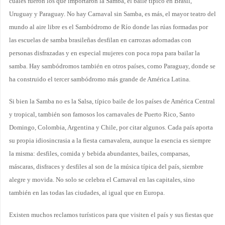
cuales fueron los que importaron la Samba, el baile típico en Brasil,
Uruguay y Paraguay. No hay Carnaval sin Samba, es más, el mayor teatro del
mundo al aire libre es el Sambódromo de Río donde las rúas formadas por
las escuelas de samba brasileñas desfilan en carrozas adornadas con
personas disfrazadas y en especial mujeres con poca ropa para bailar la
samba. Hay sambódromos también en otros países, como Paraguay, donde se
ha construido el tercer sambódromo más grande de América Latina.
Si bien la Samba no es la Salsa, típico baile de los países de América Central
y tropical, también son famosos los carnavales de Puerto Rico, Santo
Domingo, Colombia, Argentina y Chile, por citar algunos. Cada país aporta
su propia idiosincrasia a la fiesta carnavalera, aunque la esencia es siempre
la misma: desfiles, comida y bebida abundantes, bailes, comparsas,
máscaras, disfraces y desfiles al son de la música típica del país, siembre
alegre y movida. No solo se celebra el Carnaval en las capitales, sino
también en las todas las ciudades, al igual que en Europa.
Existen muchos reclamos turísticos para que visiten el país y sus fiestas que