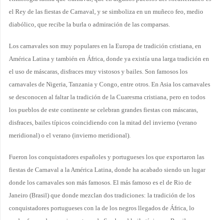
el Rey de las fiestas de Carnaval, y se simboliza en un muñeco feo, medio
diabólico, que recibe la burla o admiración de las comparsas.
Los carnavales son muy populares en la Europa de tradición cristiana, en
América Latina y también en África, donde ya existía una larga tradición en
el uso de máscaras, disfraces muy vistosos y bailes. Son famosos los
carnavales de Nigeria, Tanzania y Congo, entre otros. En Asia los carnavales
se desconocen al faltar la tradición de la Cuaresma cristiana, pero en todos
los pueblos de este continente se celebran grandes fiestas con máscaras,
disfraces, bailes típicos coincidiendo con la mitad del invierno (verano
meridional) o el verano (invierno meridional).
Fueron los conquistadores españoles y portugueses los que exportaron las
fiestas de Carnaval a la América Latina, donde ha acabado siendo un lugar
donde los carnavales son más famosos. El más famoso es el de Rio de
Janeiro (Brasil) que donde mezclan dos tradiciones: la tradición de los
conquistadores portugueses con la de los negros llegados de África, lo