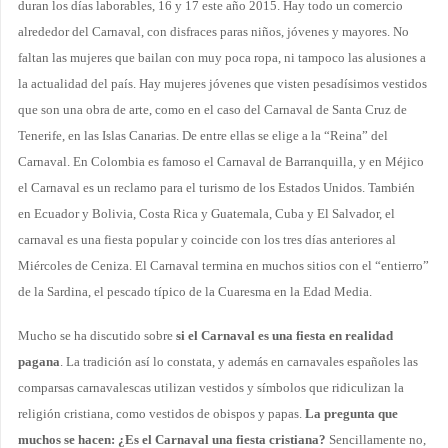
duran los días laborables, 16 y 17 este año 2015. Hay todo un comercio
alrededor del Carnaval, con disfraces paras niños, jóvenes y mayores. No
faltan las mujeres que bailan con muy poca ropa, ni tampoco las alusiones a
la actualidad del país. Hay mujeres jóvenes que visten pesadísimos vestidos
que son una obra de arte, como en el caso del Carnaval de Santa Cruz de
Tenerife, en las Islas Canarias. De entre ellas se elige a la “Reina” del
Carnaval. En Colombia es famoso el Carnaval de Barranquilla, y en Méjico
el Carnaval es un reclamo para el turismo de los Estados Unidos. También
en Ecuador y Bolivia, Costa Rica y Guatemala, Cuba y El Salvador, el
carnaval es una fiesta popular y coincide con los tres días anteriores al
Miércoles de Ceniza. El Carnaval termina en muchos sitios con el “entierro”
de la Sardina, el pescado típico de la Cuaresma en la Edad Media.
Mucho se ha discutido sobre
si el Carnaval es una fiesta en realidad
pagana
. La tradición así lo constata, y además en carnavales españoles las
comparsas carnavalescas utilizan vestidos y símbolos que ridiculizan la
religión cristiana, como vestidos de obispos y papas.
La pregunta que
muchos se hacen: ¿Es el Carnaval una fiesta cristiana?
Sencillamente no,