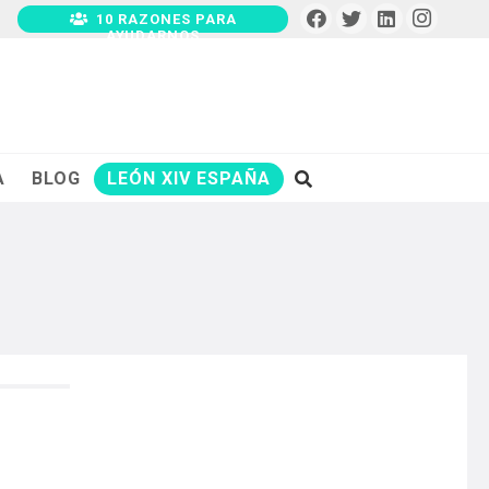
10 RAZONES PARA
AYUDARNOS
A
BLOG
LEÓN XIV ESPAÑA