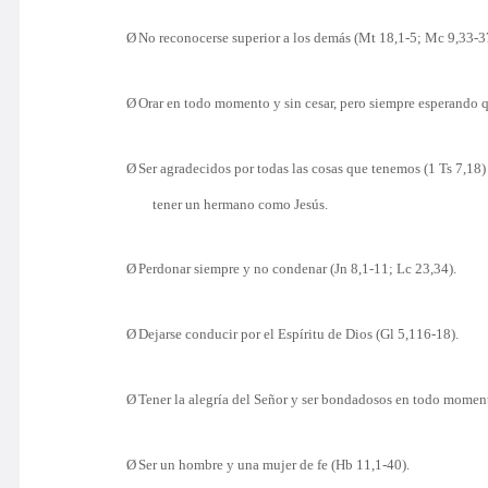
Ø
No reconocerse superior a los demás (Mt 18,1-5; Mc 9,33-3
Ø
Orar en todo momento y sin cesar, pero siempre esperando q
Ø
Ser agradecidos por todas las cosas que tenemos (1 Ts 7,18) co
tener un hermano como Jesús.
Ø
Perdonar siempre y no condenar (Jn 8,1-11; Lc 23,34).
Ø
Dejarse conducir por el Espíritu de Dios (Gl 5,116-18).
Ø
Tener la alegría del Señor y ser bondadosos en todo moment
Ø
Ser un hombre y una mujer de fe (Hb 11,1-40).