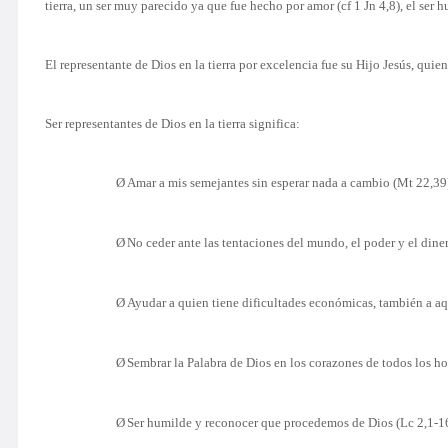
tierra, un ser muy parecido ya que fue hecho por amor (cf 1 Jn 4,8), el se
El representante de Dios en la tierra por excelencia fue su Hijo Jesús, qui
Ser representantes de Dios en la tierra significa:
Ø
Amar a mis semejantes sin esperar nada a cambio (Mt 22,39
Ø
No ceder ante las tentaciones del mundo, el poder y el dine
Ø
Ayudar a quien tiene dificultades económicas, también a a
Ø
Sembrar la Palabra de Dios en los corazones de todos los h
Ø
Ser humilde y reconocer que procedemos de Dios (Lc 2,1-16