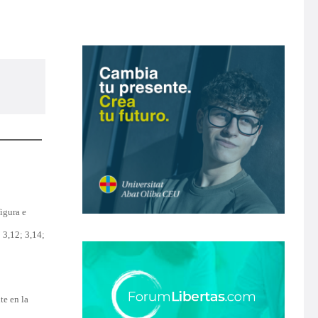
figura e
 3,12; 3,14;
te en la