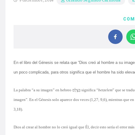
9 diciembre, 2014
Orlando Segundo Carmona
COM
En el libro del Génesis se relata que “Dios creó al hombre a su image
un poco complicada, para otros significa que el hombre ha sido elevad
La palabra “a su imagen” en hebreo בְּצֶ֥לֶם significa “
betzelem
” que se tradu
imagen”. En el Génesis solo aparece dos veces (1,27; 9,6), mientras que en e
3,18).
Dios al crear al hombre no lo creó igual que Él, decir esto sería el error 