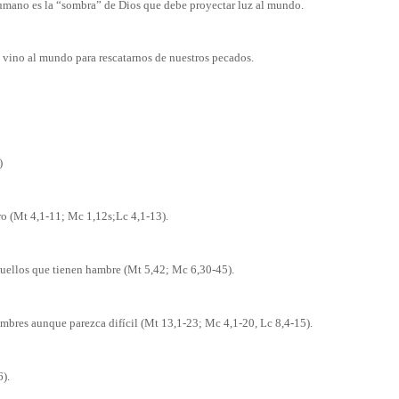
r humano es la “sombra” de Dios que debe proyectar luz al mundo.
en vino al mundo para rescatarnos de nuestros pecados.
)
ro (Mt 4,1-11; Mc 1,12s;Lc 4,1-13).
quellos que tienen hambre (Mt 5,42; Mc 6,30-45).
ombres aunque parezca difícil (Mt 13,1-23; Mc 4,1-20, Lc 8,4-15).
).