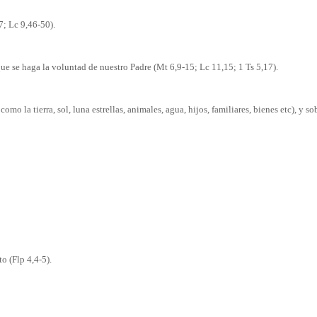
7; Lc 9,46-50).
ue se haga la voluntad de nuestro Padre (Mt 6,9-15; Lc 11,15; 1 Ts 5,17).
mo la tierra, sol, luna estrellas, animales, agua, hijos, familiares, bienes etc), y s
o (Flp 4,4-5).