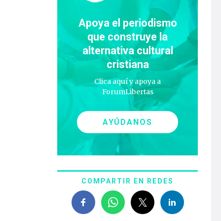
Apoya el periodismo
que construye la
alternativa cultural
cristiana
Clica aquí y apoya a
ForumLibertas
AYÚDANOS
COMPARTIR EN REDES