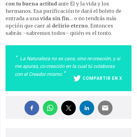
con tu buena actitud
ante Él y la vida y los
hermanos. Esa purificación te dará el boleto de
entrada a una
vida sin fin
… o no tendrás más
opción que caer al
delirio eterno
. Entonces
sabrás –sabremos todos– quién es el tonto.
La Naturaleza no es caos, sino re-creación, y si
me apuras, co-creación en la cual tú colaboras
con el Creador mismo
COMPARTIR EN X