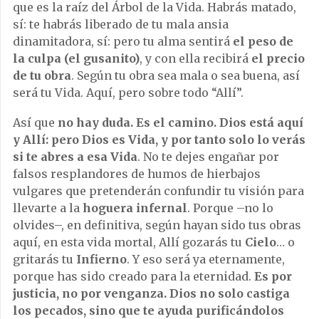
que es la raíz del Árbol de la Vida. Habrás matado,
sí: te habrás liberado de tu mala ansia
dinamitadora, sí: pero tu alma sentirá
el peso de
la culpa (el gusanito)
, y con ella recibirá
el precio
de tu obra
. Según tu obra sea mala o sea buena, así
será tu Vida. Aquí, pero sobre todo “Allí”.
Así que
no hay duda. Es el camino. Dios está aquí
y Allí: pero Dios es Vida, y por tanto solo lo verás
si te abres a esa Vida
. No te dejes engañar por
falsos resplandores de humos de hierbajos
vulgares que pretenderán confundir tu visión para
llevarte a la
hoguera infernal
. Porque –no lo
olvides–, en definitiva, según hayan sido tus obras
aquí, en esta vida mortal, Allí gozarás tu
Cielo
… o
gritarás tu
Infierno
. Y eso será ya eternamente,
porque has sido creado para la eternidad.
Es por
justicia, no por venganza. Dios no solo castiga
los pecados, sino que te ayuda purificándolos