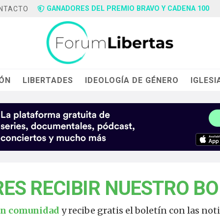
GANADORES DEL PREMIO BRAVO Y CADENA 100
NTACTO
IÓN
LIBERTADES
IDEOLOGÍA DE GÉNERO
IGLESI
RES RECIBIR NUESTRO BO
an comunidad
y recibe gratis el boletín con las no