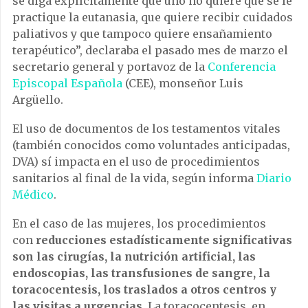
se diga explícitamente que uno no quiere que se le
practique la eutanasia, que quiere recibir cuidados
paliativos y que tampoco quiere ensañamiento
terapéutico”, declaraba el pasado mes de marzo el
secretario general y portavoz de la
Conferencia
Episcopal Española
(CEE), monseñor Luis
Argüello.
El uso de documentos de los testamentos vitales
(también conocidos como voluntades anticipadas,
DVA) sí impacta en el uso de procedimientos
sanitarios al final de la vida, según informa
Diario
Médico
.
En el caso de las mujeres, los procedimientos
con
reducciones estadísticamente significativas
son las cirugías, la nutrición artificial, las
endoscopias, las transfusiones de sangre, la
toracocentesis, los traslados a otros centros y
las visitas a urgencias
. La toracocentesis, en