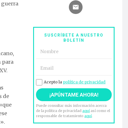
e guerra
SUSCRÍBETE A NUESTRO
BOLETÍN
icano,
n para
XV.
Acepto la
política de privacidad
as
s de
 «que
Puede consultar más información acerca
de la política de privacidad
aquí
así como el
ese
responsable de tratamiento
aquí
.
».