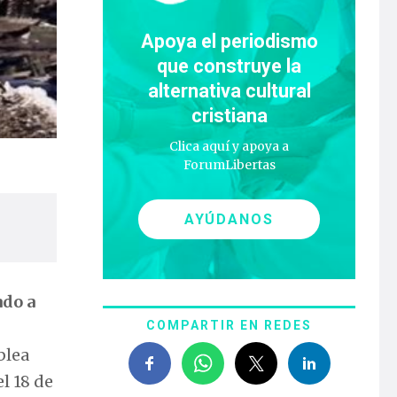
Apoya el periodismo
que construye la
alternativa cultural
cristiana
Clica aquí y apoya a
ForumLibertas
AYÚDANOS
ado a
COMPARTIR EN REDES
blea
l 18 de