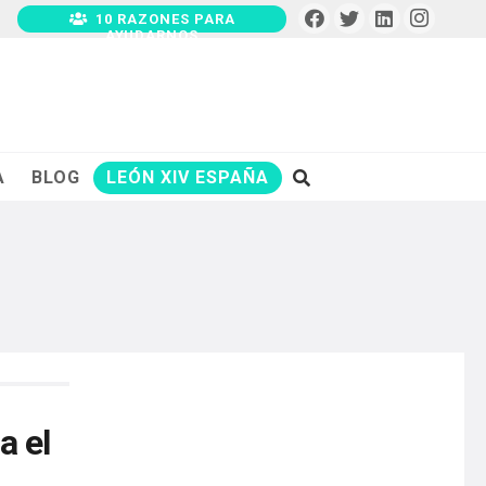
10 RAZONES PARA
AYUDARNOS
A
BLOG
LEÓN XIV ESPAÑA
a el