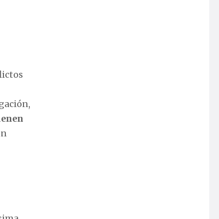
lictos
gación,
tienen
un
ísima