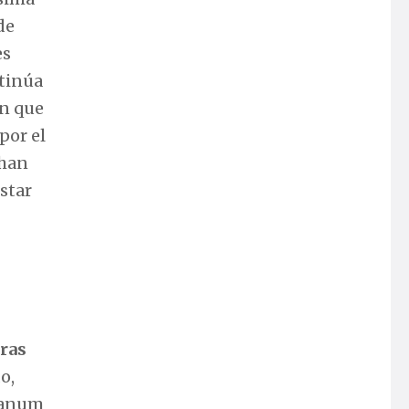
de
es
ntinúa
en que
por el
 han
star
tras
o,
nianum