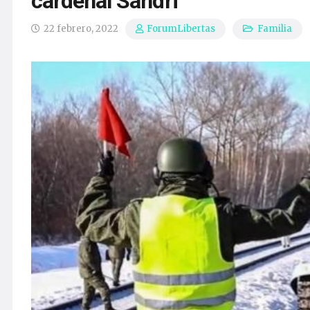
cardenal Sandri
22 febrero, 2022
Familia
ForumLibertas