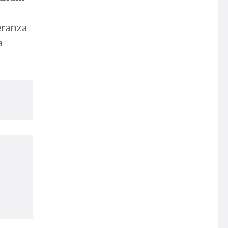
peranza
a