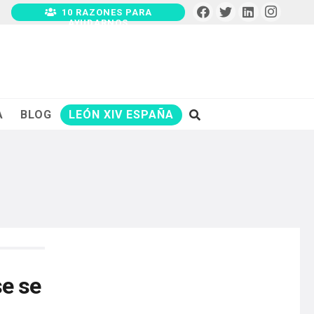
10 RAZONES PARA
AYUDARNOS
A
BLOG
LEÓN XIV ESPAÑA
se se