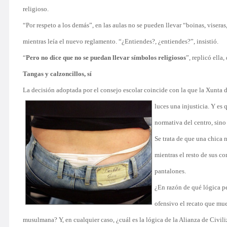
religioso.
“Por respeto a los demás”, en las aulas no se pueden llevar “boinas, viseras,
mientras leía el nuevo reglamento. “¿Entiendes?, ¿entiendes?”, insistió.
“
Pero no dice que no se puedan llevar símbolos religiosos
”, replicó ella
Tangas y calzoncillos, sí
La decisión adoptada por el consejo escolar coincide con la que la Xunta d
luces una injusticia. Y es
q
normativa del centro, sino 
Se trata de que una chica 
mientras el resto de sus c
pantalones.
¿En razón de qué lógica pe
ofensivo el recato que mue
musulmana? Y, en cualquier caso, ¿cuál es la lógica de la Alianza de Civili