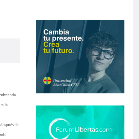
 cubriendo
ra la
, después de
bolo