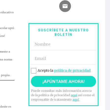
o educativo
scolar optó
SUSCRÍBETE A NUESTRO
BOLETÍN
Xosé
amente a
 una norma
Acepto la
política de privacidad
 propia.
Puede consultar más información acerca
de la política de privacidad
aquí
así como el
responsable de tratamiento
aquí
.
idente es