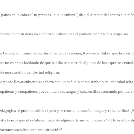
 paños en la cabeza” ni prendas “que la cubran”, dijo el director del centro a la niñ
, defendiendo su derecho a cubrir su cabeza con el pañuelo por razones religiosas.
e Galicia le propuso en su día al padre de la menor, Redawane Hakin, que la consid
ue no estamos hablando de que la niña se aparte de algunos de los aspectos central
de una cuestión de libertad religiosa.
no puede llevar cubierta su cabeza con un pañuelo como símbolo de identidad relig
ompañeras y compañeros pueden lucir sus tangas y calzoncillos asomando por fuera 
dagógica se prohíbe cubrir el pelo y se consiente enseñar bragas y calzoncillos? ¿
stra la niña que el exhibicionismo de algunos de sus compañeros? ¿O lo es el mostr
zaciones socialista ante esta situación?