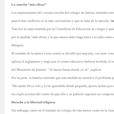
La sanción “más eficaz”
Los representantes del consejo escolar del colegio de Arteixo reunidos este
para evitar conflictos es la más conveniente y que se trata de la sanción “
m
Tras leer la carta remitida por la Consellería de Educación al colegio y ana
por la medida “más eficaz y la que menos daño haga tanto a la niña como al
Márquez.
El traslado de la menor a otro centro se decidió por mayoría, con siete vot
aplicar el reglamento y negó que el centro educativo hubiese recibido el 
del Ministerio de Interior: “Al menos hasta donde yo sé”, explicó.
Por su parte, la familia entiende que esta medida no resuelve el problema 
“Mi madre lleva velo y lo he aprendido desde pequeña, quiero luchar por m
los explicaciones del centro de que ella y su pañuelo suponen un comport
Derecho a la libertad religiosa
Sin embargo, tanto en el traslado de colegio de esta menor como en la cita