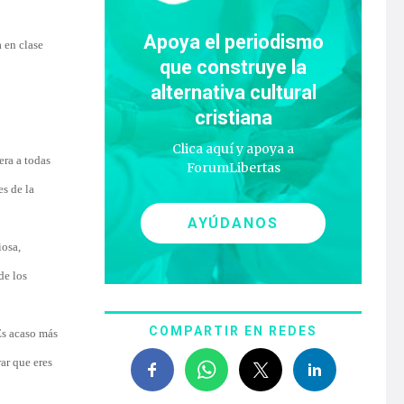
Apoya el periodismo
a en clase
que construye la
alternativa cultural
cristiana
Clica aquí y apoya a
era a todas
ForumLibertas
es de la
AYÚDANOS
iosa,
de los
COMPARTIR EN REDES
Es acaso más
ar que eres