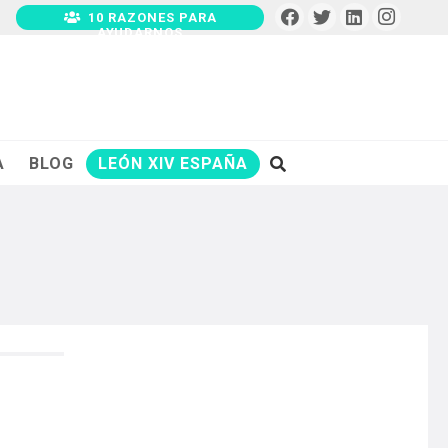
10 RAZONES PARA
AYUDARNOS
A
BLOG
LEÓN XIV ESPAÑA