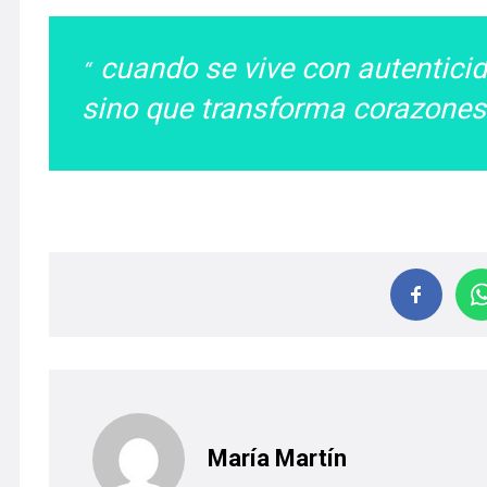
cuando se vive con autenticid
sino que transforma corazone
María Martín