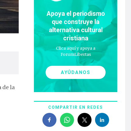
Apoya el periodismo
que construye la
alternativa cultural
cristiana
Clica aquí y apoya a
ForumLibertas
AYÚDANOS
 de la
COMPARTIR EN REDES