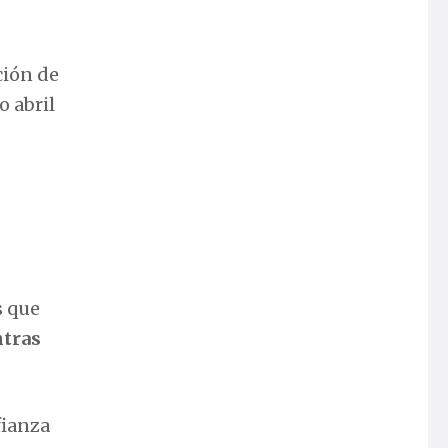
ción de
o abril
s que
ntras
fianza