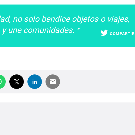
ad, no solo bendice objetos o viajes,
s y une comunidades.
COMPARTIR