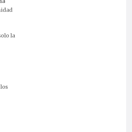
na
nidad
olo la
los