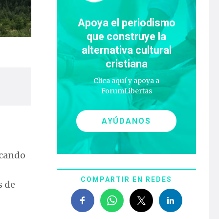
Apoya el periodismo
que construye la
alternativa cultural
cristiana
Clica aquí y apoya a
ForumLibertas
AYÚDANOS
icando
COMPARTIR EN REDES
s de