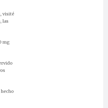
 visité
 las
00 mg
ervido
ros
a hecho