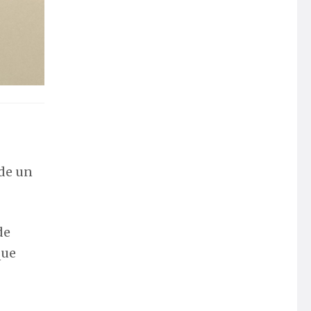
de un
de
que