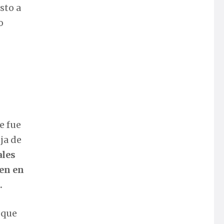
sto a
o
e fue
ja de
ales
ven en
.
 que