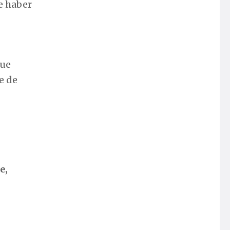
e haber
que
e de
e,