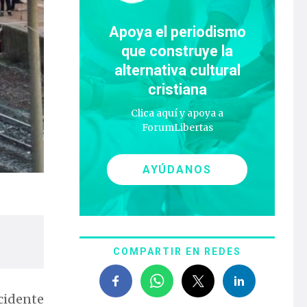
Apoya el periodismo
que construye la
alternativa cultural
cristiana
Clica aquí y apoya a
ForumLibertas
AYÚDANOS
COMPARTIR EN REDES
ccidente