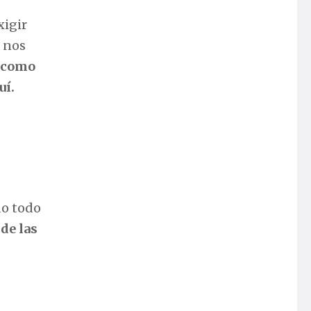
xigir
 nos
s como
uí.
do todo
 de las