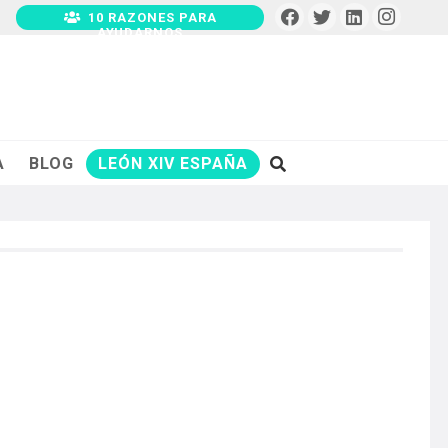
10 RAZONES PARA
AYUDARNOS
A
BLOG
LEÓN XIV ESPAÑA