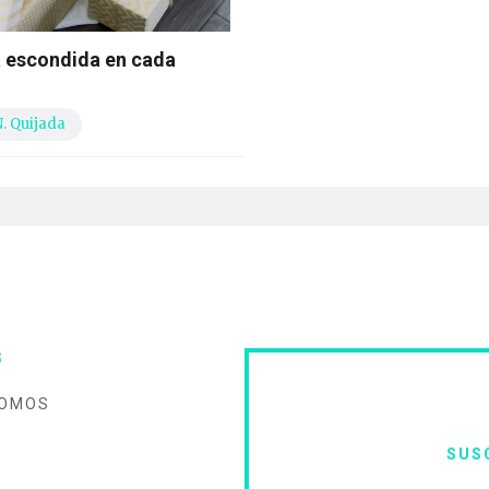
a escondida en cada
N. Quijada
S
SOMOS
SUS