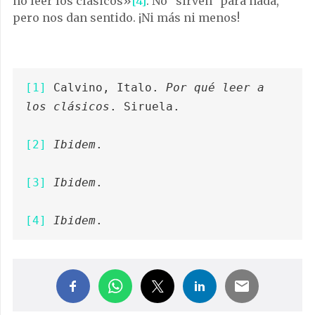
no leer los clásicos»
[4]
. No “sirven” para nada,
pero nos dan sentido. ¡Ni más ni menos!
[1]
 Calvino, Italo. 
Por qué leer a 
los clásicos
. Siruela.

[2]
Ibidem
.

[3]
Ibidem
.

[4]
Ibidem
.