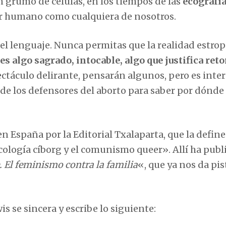
un grumo de células, en los tiempos de las
ecografí
er humano como cualquiera de nosotros.
 el lenguaje. Nunca permitas que la realidad estrop
s algo sagrado, intocable, algo que justifica reto
táculo delirante, pensarán algunos, pero es inte
a de los defensores del aborto para saber por dónde
 en España por la Editorial Txalaparta, que la define
logía cíborg y el comunismo queer». Allí ha publ
. El feminismo contra la familia
«, que ya nos da pis
s se sincera y escribe lo siguiente: