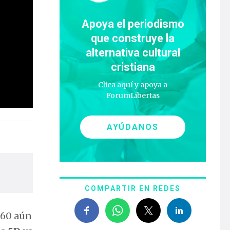
Apoya el periodismo
que construye la
alternativa cultural
cristiana
Clica aquí y apoya a
ForumLibertas
AYÚDANOS
COMPARTIR EN REDES
 60 aún