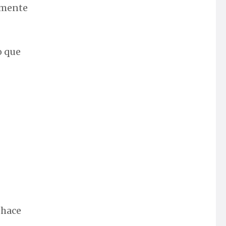
almente
o que
 hace