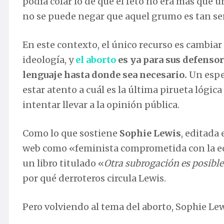
podía colar lo de que el feto no era más que 
no se puede negar que aquel grumo es tan s
En este contexto, el único recurso es cambiar
ideología, y
el aborto
es ya para sus defensore
lenguaje hasta donde sea necesario.
Un espec
estar atento a cuál es la última pirueta lógic
intentar llevar a la opinión pública.
Como lo que sostiene
Sophie Lewis
, editada
web como «feminista comprometida con la eco
un libro titulado «
Otra subrogación es posible
por qué derroteros circula Lewis.
Pero volviendo al tema del aborto, Sophie Lewi