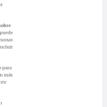
er
 sobre
 puede
rsonas
incluir
o para
on más
nte
én