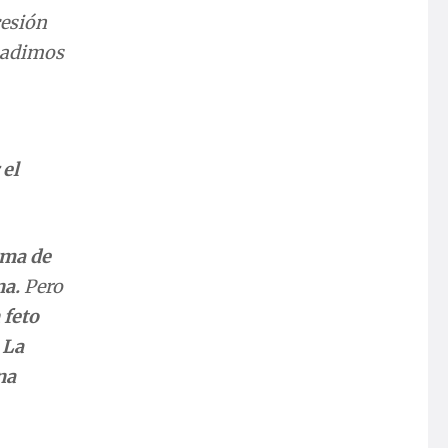
cesión
añadimos
 el
rma de
na.
Pero
 feto
.
La
na