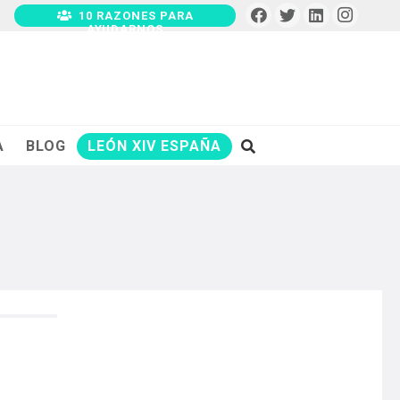
10 RAZONES PARA
AYUDARNOS
A
BLOG
LEÓN XIV ESPAÑA