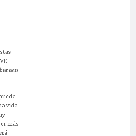
istas
IVE
barazo
 puede
na vida
ay
ser más
erá