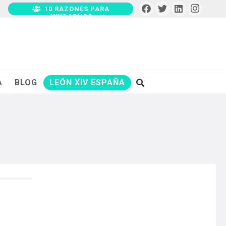
10 RAZONES PARA
AYUDARNOS
A
BLOG
LEÓN XIV ESPAÑA