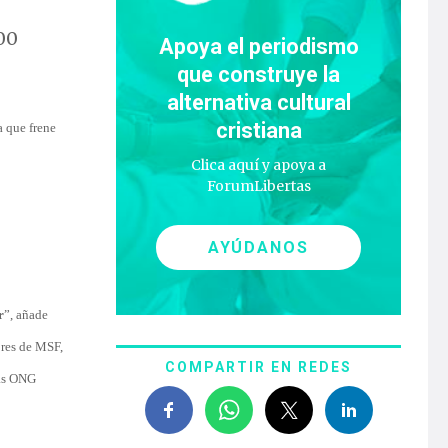
00
Apoya el periodismo
que construye la
alternativa cultural
cristiana
a que frene
Clica aquí y apoya a
ForumLibertas
AYÚDANOS
r
”, añade
res de MSF,
COMPARTIR EN REDES
las ONG