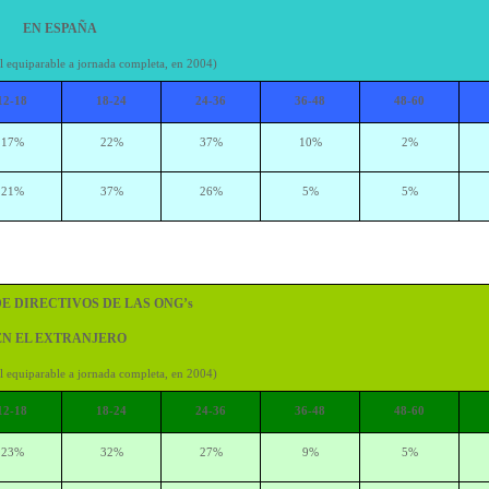
EN ESPAÑA
al equiparable a jornada completa, en 2004)
12-18
18-24
24-36
36-48
48-60
17%
22%
37%
10%
2%
21%
37%
26%
5%
5%
E DIRECTIVOS DE LAS ONG’s
EN EL EXTRANJERO
al equiparable a jornada completa, en 2004)
12-18
18-24
24-36
36-48
48-60
23%
32%
27%
9%
5%