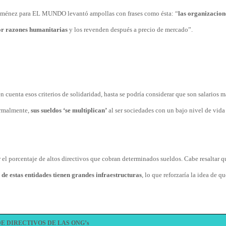
Jiménez para EL MUNDO levantó ampollas con frases como ésta: “
las organizacion
or razones humanitarias
y los revenden después a precio de mercado”.
n cuenta esos criterios de solidaridad, hasta se podría considerar que son salarios m
normalmente,
sus sueldos ‘se multiplican’
al ser sociedades con un bajo nivel de vida
r el porcentaje de altos directivos que cobran determinados sueldos. Cabe resaltar 
e estas entidades tienen grandes infraestructuras
, lo que reforzaría la idea de qu
E DIRECTIVOS DE LAS ONG’s