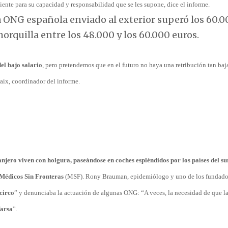
ciente para su capacidad y responsabilidad que se les supone, dice el informe.
NG española enviado al exterior superó los 60.0
horquilla entre los 48.000 y los 60.000 euros.
el bajo salario
, pero pretendemos que en el futuro no haya una retribución tan baj
taix, coordinador del informe.
anjero viven con holgura, paseándose en coches espléndidos por los países del su
Médicos Sin Fronteras
(MSF). Rony Brauman, epidemiólogo y uno de los fundado
circo
”
y denunciaba la actuación de algunas ONG: “A veces, la necesidad de que 
farsa
”.