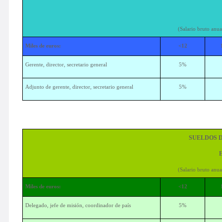
(Salario bruto anu
Miles de euros:
<12
Gerente, director, secretario general
5%
Adjunto de gerente, director, secretario general
5%
SUELDOS D
(Salario bruto anu
Miles de euros:
<12
Delegado, jefe de misión, coordinador de país
5%