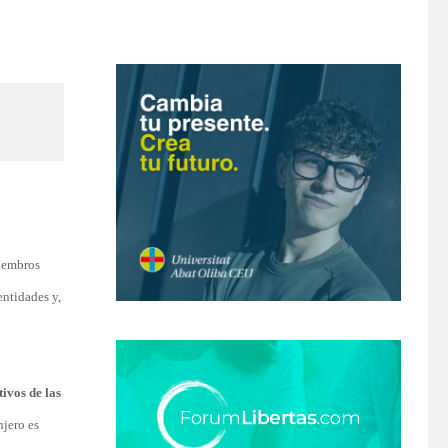
miembros
entidades y,
tivos de las
njero es