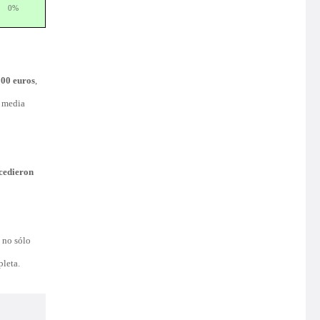
0%
000 euros
,
a media
ocedieron
 no sólo
pleta.