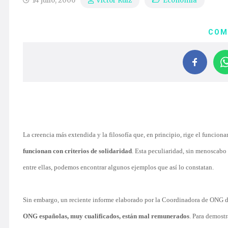
14 julio, 2006
Economía
Víctor Ruiz
COM
La creencia más extendida y la filosofía que, en principio, rige el funci
funcionan con criterios de solidaridad
. Esta peculiaridad, sin menoscabo d
entre ellas, podemos encontrar algunos ejemplos que así lo constatan.
Sin embargo, un reciente informe elaborado por la Coordinadora de ONG de 
ONG españolas, muy cualificados, están mal remunerados
. Para demostr