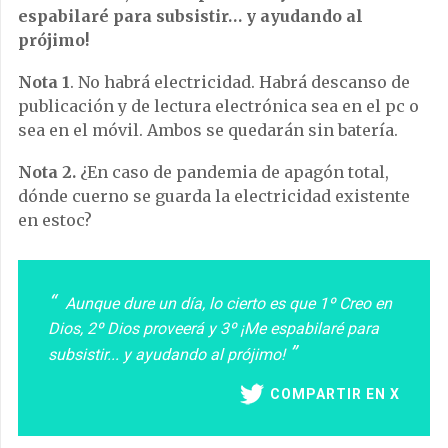
espabilaré para subsistir… y ayudando al
prójimo!
Nota 1
. No habrá electricidad. Habrá descanso de
publicación y de lectura electrónica sea en el pc o
sea en el móvil. Ambos se quedarán sin batería.
Nota 2.
¿En caso de pandemia de apagón total,
dónde cuerno se guarda la electricidad existente
en estoc?
Aunque dure un día, lo cierto es que 1º Creo en
Dios, 2º Dios proveerá y 3º ¡Me espabilaré para
subsistir... y ayudando al prójimo!
COMPARTIR EN X