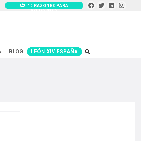
10 RAZONES PARA
AYUDARNOS
A
BLOG
LEÓN XIV ESPAÑA