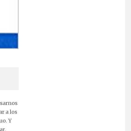
esarnos
r a los
uo. Y
ar,