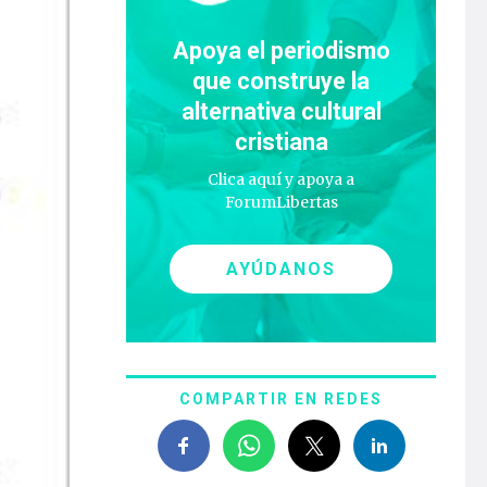
Apoya el periodismo
que construye la
alternativa cultural
cristiana
Clica aquí y apoya a
ForumLibertas
AYÚDANOS
COMPARTIR EN REDES