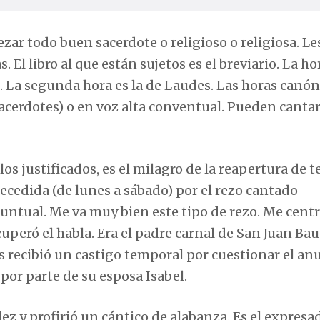
ezar todo buen sacerdote o religioso o religiosa. Le
s. El libro al que están sujetos es el breviario. La ho
nes. La segunda hora es la de Laudes. Las horas canón
sacerdotes) o en voz alta conventual. Pueden cantar
los justificados, es el milagro de la reapertura de 
cedida (de lunes a sábado) por el rezo cantado
puntual. Me va muy bien este tipo de rezo. Me centr
uperó el habla. Era el padre carnal de San Juan Bau
as recibió un castigo temporal por cuestionar el an
por parte de su esposa Isabel.
z y profirió un cántico de alabanza. Es el expresa