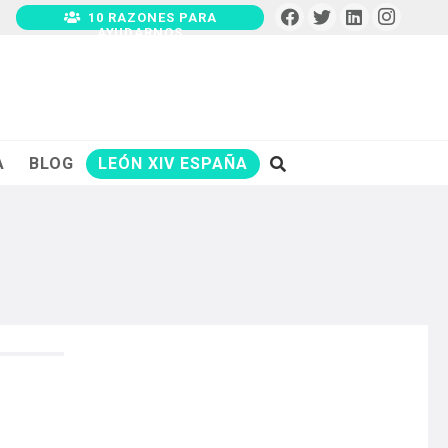
10 RAZONES PARA
AYUDARNOS
A
BLOG
LEÓN XIV ESPAÑA