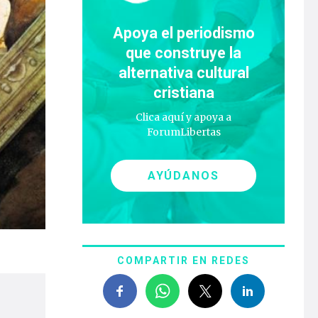
Apoya el periodismo
que construye la
alternativa cultural
cristiana
Clica aquí y apoya a
ForumLibertas
AYÚDANOS
COMPARTIR EN REDES