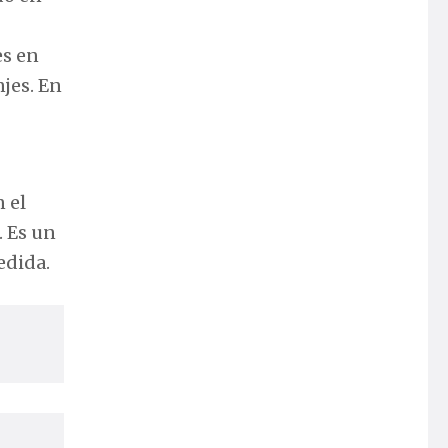
es en
jes. En
 el
. Es un
edida.