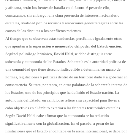
y africana, serán los frentes de batalla en el futuro. A pesar de ello,
constatamos, sin embargo, una clara presencia de intereses nacionales o
estatales, rivalidad por los recursos y ambiciones geoestratégicas entre las
causas de las disputas o los conflictos recientes.
Al tiempo que se observan estas tendencias, percibimos igualmente otras
que apuntan a la
superación o menoscabo del poder del Estado-nación
.
Segúnel politólogo británico,
David Held
, se debe distinguir entre
soberanía y autonomía de los Estados. Soberanía es la autoridad política de
una comunidad que tiene derecho indiscutible a determinar su marco de
normas, regulaciones y políticas dentro de un territorio dado y a gobernar en
consecuencia. Se trata, por tanto, en otras palabras de la soberanía interna de
los Estados, uno de los principios que ha definido el Estado-nación. La
autonomía del Estado, en cambio, se refiere a su capacidad para llevar a
cabo objetivos en el ámbito exterior a las fronteras territoriales estatales.
Según David Held, cabe afirmar que la autonomía se ha reducido
significativamente con la globalización. En el pasado, a pesar de las
limitaciones que el Estado encontraba en la arena internacional, se daba por