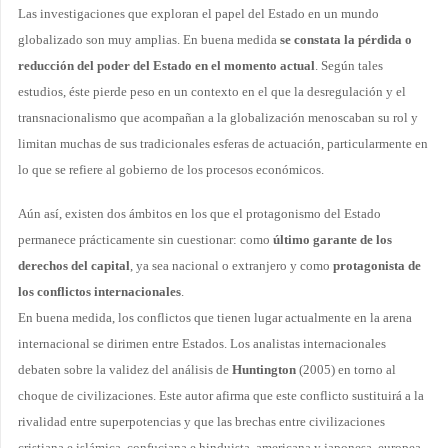
Las investigaciones que exploran el papel del Estado en un mundo
globalizado son muy amplias. En buena medida
se constata la pérdida o
reducción del poder del Estado en el momento actual
. Según tales
estudios, éste pierde peso en un contexto en el que la desregulación y el
transnacionalismo que acompañan a la globalización menoscaban su rol y
limitan muchas de sus tradicionales esferas de actuación, particularmente en
lo que se refiere al gobierno de los procesos económicos.
Aún así, existen dos ámbitos en los que el protagonismo del Estado
permanece prácticamente sin cuestionar: como
último garante de los
derechos del capital
, ya sea nacional o extranjero y como
protagonista de
los conflictos internacionales
.
En buena medida, los conflictos que tienen lugar actualmente en la arena
internacional se dirimen entre Estados. Los analistas internacionales
debaten sobre la validez del análisis de
Huntington
(2005) en torno al
choque de civilizaciones. Este autor afirma que este conflicto sustituirá a la
rivalidad entre superpotencias y que las brechas entre civilizaciones
cristiana e islámica, confuciana e hinduista, americana y japonesa, europea