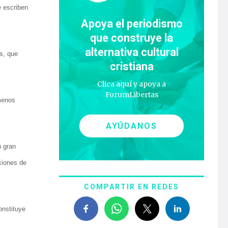
e escriben
Apoya el periodismo
que construye la
alternativa cultural
s, que
cristiana
Clica aquí y apoya a
ForumLibertas
menos
AYÚDANOS
n gran
xiones de
COMPARTIR EN REDES
onstituye