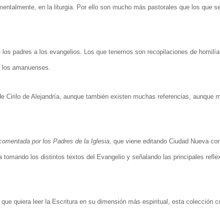
mentalmente, en la liturgia. Por ello son mucho más pastorales que los que s
os padres a los evangelios. Los que tenemos son recopilaciones de homilía
de los amanuenses.
e Cirilo de Alejandría, aunque también existen muchas referencias, aunque 
 comentada por los Padres de la Iglesia
, que viene editando Ciudad Nueva co
 tomando los distintos textos del Evangelio y señalando las principales refle
o que quiera leer la Escritura en su dimensión más espiritual, esta colección c