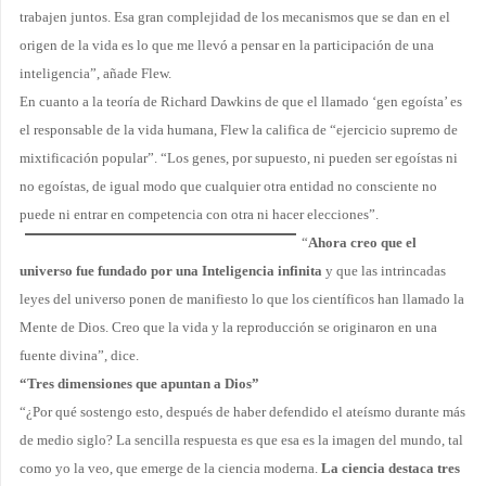
trabajen juntos. Esa gran complejidad de los mecanismos que se dan en el
origen de la vida es lo que me llevó a pensar en la participación de una
inteligencia”, añade Flew.
En cuanto a la teoría de Richard Dawkins de que el llamado ‘gen egoísta’ es
el responsable de la vida humana, Flew la califica de “ejercicio supremo de
mixtificación popular”. “Los genes, por supuesto, ni pueden ser egoístas ni
no egoístas, de igual modo que cualquier otra entidad no consciente no
puede ni entrar en competencia con otra ni hacer elecciones”.
“
Ahora creo que el
universo fue fundado por una Inteligencia infinita
y que las intrincadas
leyes del universo ponen de manifiesto lo que los científicos han llamado
la
Mente
de Dios. Creo que la vida y la reproducción se originaron en una
fuente divina”, dice.
“Tres dimensiones que apuntan a Dios”
“¿Por qué sostengo esto, después de haber defendido el ateísmo durante más
de medio siglo? La sencilla respuesta es que esa es la imagen del mundo, tal
como yo la veo, que emerge de la ciencia moderna.
La ciencia destaca tres