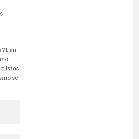
s
 71 en
smo
ucristos
ismo se