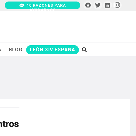
10 RAZONES PARA
AYUDARNOS
A
BLOG
LEÓN XIV ESPAÑA
ntros