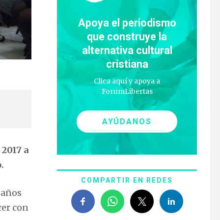
Apoya el periodismo
que construye la
alternativa cultural
cristiana
Clica aquí y apoya a
ForumLibertas
AYÚDANOS
 2017 a
.
COMPARTIR EN REDES
 años
cer con