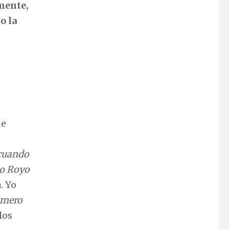
mente,
o la
de
 cuando
io Royo
. Yo
imero
los