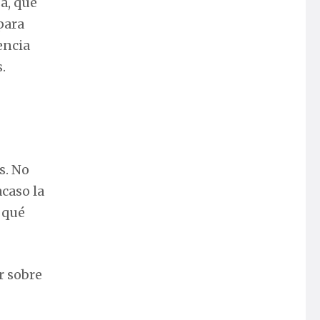
sa, que
para
encia
.
s. No
caso la
 qué
r sobre