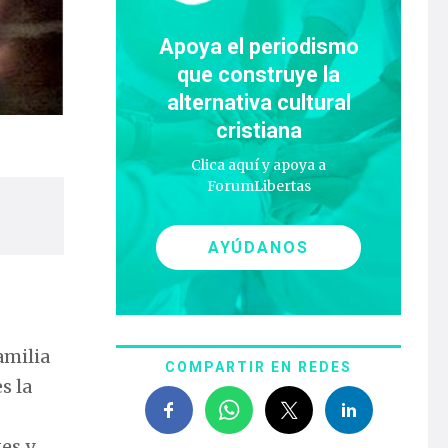
Apoya el periodismo
que construye la
alternativa cultural
cristiana
Clica aquí y apoya a
ForumLibertas
AYÚDANOS
amilia
COMPARTIR EN REDES
s la
es y