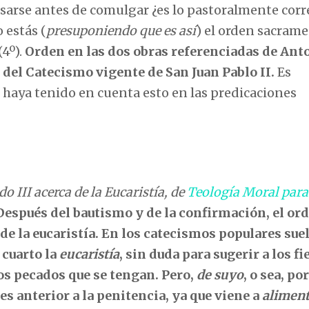
sarse antes de comulgar ¿es lo pastoralmente corr
o estás (
presuponiendo que es así
) el orden sacrame
(4º).
Orden en las dos obras referenciadas de Ant
del Catecismo vigente de San Juan Pablo II.
Es
aya tenido en cuenta esto en las predicaciones
o III acerca de la Eucaristía, de
Teología Moral para
Después del bautismo y de la confirmación, el or
 de la eucaristía. En los catecismos populares sue
 cuarto la
eucaristía
, sin duda para sugerir a los fi
os pecados que se tengan. Pero,
de suyo
, o sea, por
es anterior a la penitencia, ya que viene a
aliment