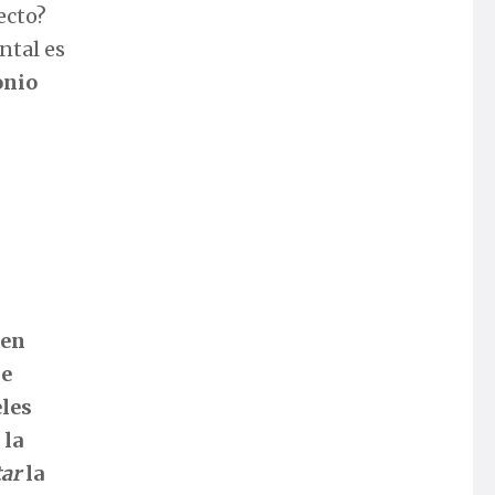
ecto?
ntal es
onio
den
le
eles
 la
ar
la