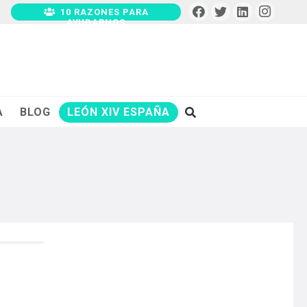
10 RAZONES PARA
AYUDARNOS
A
BLOG
LEÓN XIV ESPAÑA