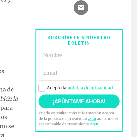
s
SUSCRÍBETE A NUESTRO
BOLETÍN
os
Acepto la
política de privacidad
Una de
bién la
 para
Puede consultar más información acerca
ios
de la política de privacidad
aquí
así como el
responsable de tratamiento
aquí
.
 no se
ra