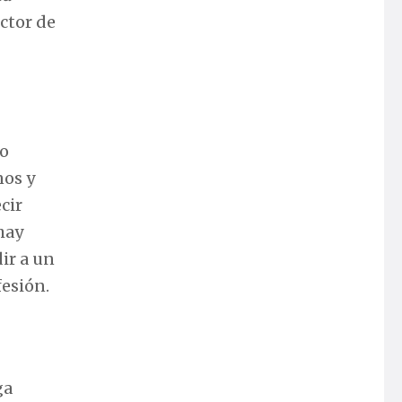
ector de
No
nos y
cir
hay
ir a un
fesión.
ga