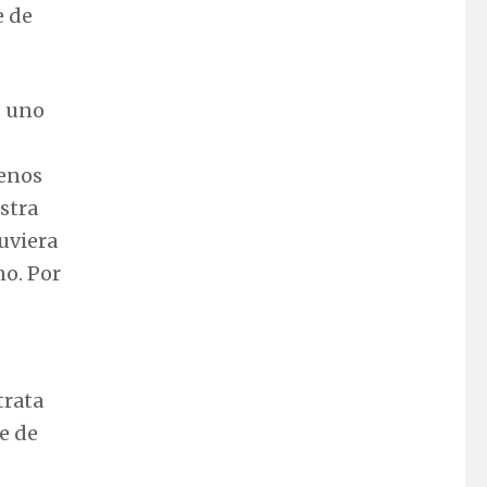
e de
s uno
uenos
stra
uviera
no. Por
trata
te de