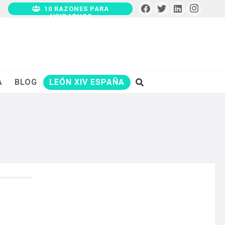
10 RAZONES PARA
AYUDARNOS
A
BLOG
LEÓN XIV ESPAÑA