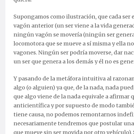
Supongamos como ilustración, que cada ser e
vagón anterior (un ser viene a la vida genera
ningún vagón se movería (ningún ser generarí
locomotora que se mueve a sí misma y ella no
vagones. Ningún ser podría moverse, dar nacim
un ser que genera a los demás y él no es gen
Y pasando de la metáfora intuitiva al razona
algo (o alguien) ya que, de la nada, nada puede
que algo viene de la nada equivale a afirmar qu
anticientífica y por supuesto de modo también
tiene causa, no podemos remontarnos indefin
necesariamente tendremos que postular una c
que mueve sin ser movida por otro vehículo). 