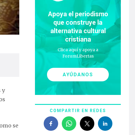
Apoya el periodismo
que construye la
alternativa cultural
cristiana
Clica aquí y apoya a
ForumLibertas
AYÚDANOS
 y
os
COMPARTIR EN REDES
como se