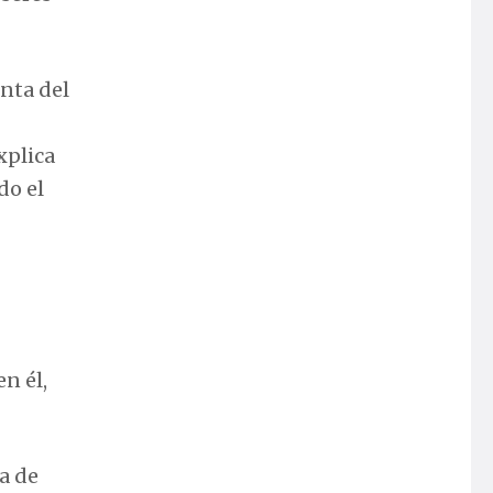
enta del
xplica
do el
n él,
a de