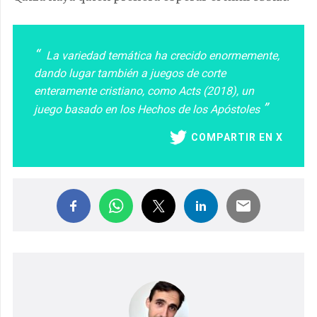
La variedad temática ha crecido enormemente,
dando lugar también a juegos de corte
enteramente cristiano, como Acts (2018), un
juego basado en los Hechos de los Apóstoles
COMPARTIR EN X