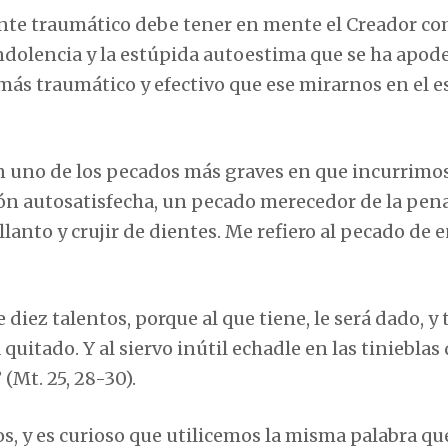
lmente traumático debe tener en mente el Creador c
ndolencia y la estúpida autoestima que se ha apod
ás traumático y efectivo que ese mirarnos en el e
n uno de los pecados más graves en que incurrimos
ón autosatisfecha, un pecado merecedor de la pena
llanto y crujir de dientes. Me refiero al pecado de 
e diez talentos, porque al que tiene, le será dado, y
 quitado. Y al siervo inútil echadle en las tinieblas
” (Mt. 25, 28-30).
s, y es curioso que utilicemos la misma palabra qu