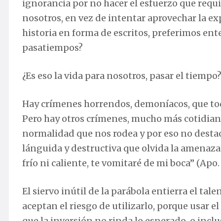
ignorancia por no hacer el esfuerzo que req
nosotros, en vez de intentar aprovechar la ex
historia en forma de escritos, preferimos ent
pasatiempos?
¿Es eso la vida para nosotros, pasar el tiempo
Hay crímenes horrendos, demoníacos, que tod
Pero hay otros crímenes, mucho más cotidiano
normalidad que nos rodea y por eso no destaca
lánguida y destructiva que olvida la amenaza q
frío ni caliente, te vomitaré de mi boca” (Apo. 
El siervo inútil de la parábola entierra el tal
aceptan el riesgo de utilizarlo, porque usar el
que la inversión no rinda lo esperado, o inclu