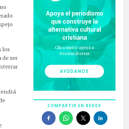
omo
Apoya el periodismo
erado
que construye la
spejo
alternativa cultural
cristiana
Clica aquí y apoya a
 los
ForumLibertas
 de ser
enterrar
AYÚDANOS
 tendrá
 de
COMPARTIR EN REDES
e