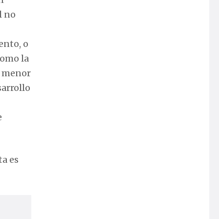
l no
ento, o
como la
 o menor
sarrollo
e
ta es