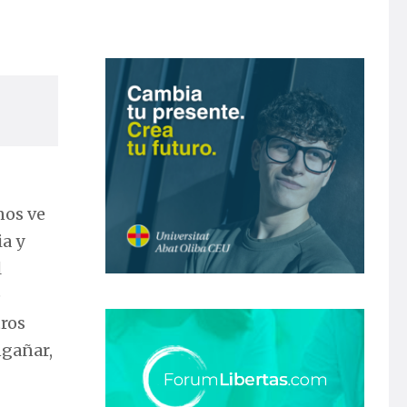
nos ve
a y
l
e
tros
ngañar,