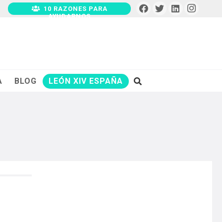
10 RAZONES PARA
AYUDARNOS
A
BLOG
LEÓN XIV ESPAÑA