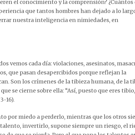
uieren el conocimiento y la comprensión? ¿Cuántos
periencia que tantos hombres han dejado a lo largo
errar nuestra inteligencia en nimiedades, en
?
os vemos cada día: violaciones, asesinatos, masac
s, que pasan desapercibidos porque reflejan la
n. Son los crímenes de la tibieza humana, de la ti
ue se cierne sobre ella: “Así, puesto que eres tibio
3-16).
ento por miedo a perderlo, mientras que los otros si
 talento, invertirlo, supone siempre un riesgo, el r
so de que se pierda. Pero el que pone los talentos e