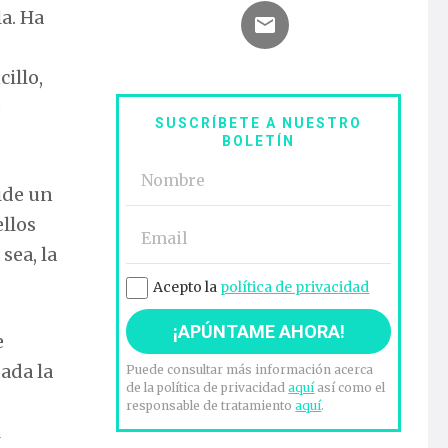
a. Ha
cillo,
o
SUSCRÍBETE A NUESTRO
BOLETÍN
pide un
llos
sea, la
Acepto la
política de privacidad
e
ada la
Puede consultar más información acerca
de la política de privacidad
aquí
así como el
responsable de tratamiento
aquí
.
l