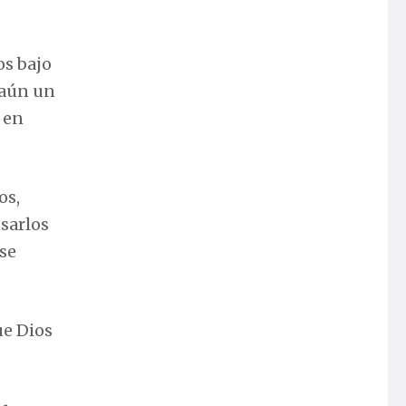
os bajo
 aún un
 en
os,
usarlos
 se
ue Dios