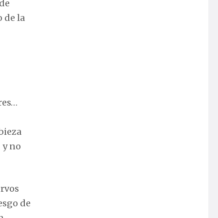
 de
 de la
res…
bieza
, y no
ervos
iesgo de
n