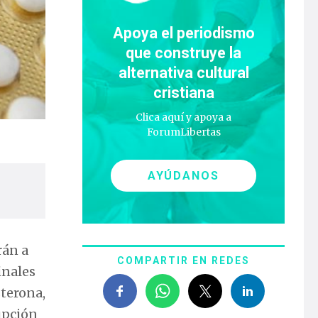
Apoya el periodismo
que construye la
alternativa cultural
cristiana
Clica aquí y apoya a
ForumLibertas
AYÚDANOS
rán a
COMPARTIR EN REDES
inales
terona,
upción