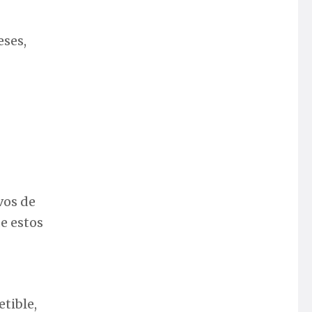
eses,
vos de
e estos
tible,