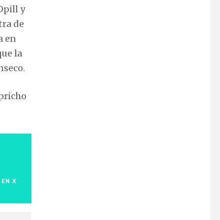
pill y
tra de
a en
ue la
nseco.
apricho
 EN X