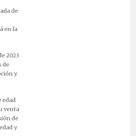
gada de
á en la
de 2023
s de
pción y
e edad
u venta
sión de
iedad y