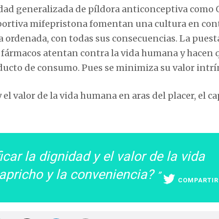
idad generalizada de píldora anticonceptiva como O
abortiva mifepristona fomentan una cultura en con
a ordenada, con todas sus consecuencias. La puest
 fármacos atentan contra la vida humana y hacen q
oducto de consumo. Pues se minimiza su valor intrí
 el valor de la vida humana en aras del placer, el c
ar la dignidad y el valor de la vida
capricho y la conveniencia?
COMPARTIR