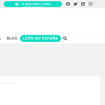
10 RAZONES PARA
AYUDARNOS
A
BLOG
LEÓN XIV ESPAÑA