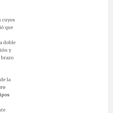
s cuyos
ió que
a doble
ión y
u brazo
de la
ero
tipos
nte