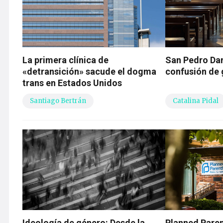
La primera clínica de
San Pedro Dam
«detransición» sacude el dogma
confusión de g
trans en Estados Unidos
Santiago Bertrán
Catalina Pidal
Ideología de género: Desde la
Planned Pare