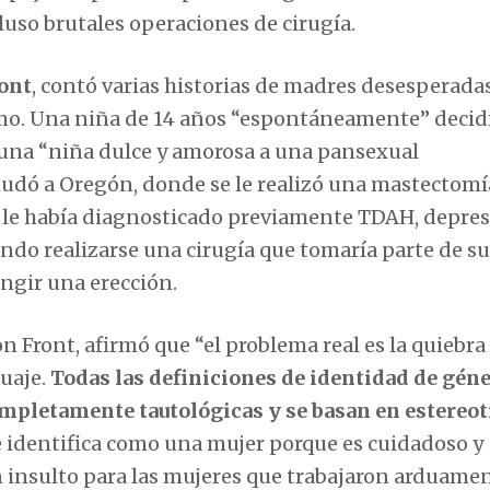
uso brutales operaciones de cirugía.
ont
, contó varias historias de madres desesperada
smo. Una niña de 14 años “espontáneamente” decid
 una “niña dulce y amorosa a una pansexual
mudó a Oregón, donde se le realizó una mastectomí
se le había diagnosticado previamente TDAH, depres
tando realizarse una cirugía que tomaría parte de s
ngir una erección.
 Front, afirmó que “el problema real es la quiebra 
guaje.
Todas las definiciones de identidad de gén
ompletamente tautológicas y se basan en estereo
identifica como una mujer porque es cuidadoso y
un insulto para las mujeres que trabajaron arduame