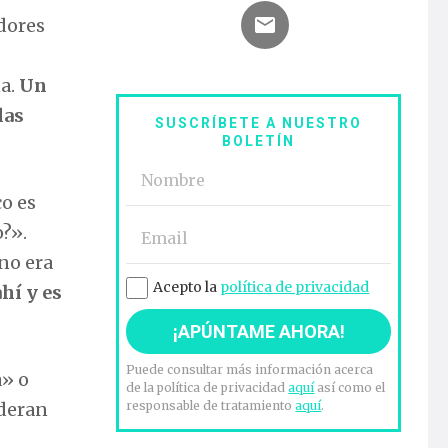
adores
na.
Un
las
SUSCRÍBETE A NUESTRO
BOLETÍN
co es
?».
no era
Acepto la
política de privacidad
hí y es
Puede consultar más información acerca
a» o
de la política de privacidad
aquí
así como el
responsable de tratamiento
aquí
.
ideran