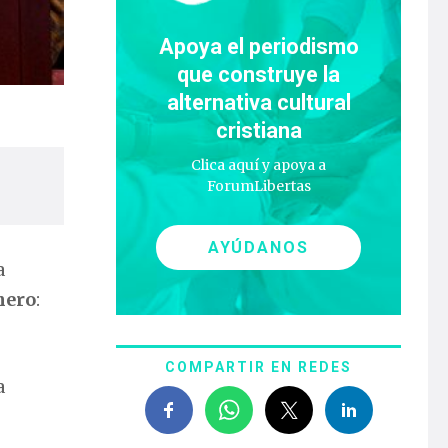
Apoya el periodismo
que construye la
alternativa cultural
cristiana
Clica aquí y apoya a
ForumLibertas
AYÚDANOS
a
nero
:
COMPARTIR EN REDES
a