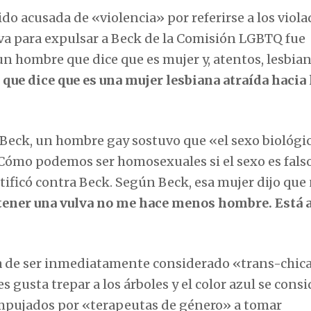
sido acusada de «violencia» por referirse a los viol
va para expulsar a Beck de la Comisión LGBTQ fue
un hombre que dice que es mujer y, atentos, lesbia
ue dice que es una mujer lesbiana atraída hacia 
e Beck, un hombre gay sostuvo que «el sexo biológi
¿Cómo podemos ser homosexuales si el sexo es falso
ificó contra Beck. Según Beck, esa mujer dijo que 
tener una vulva no me hace menos hombre. Está a
a de ser inmediatamente considerado «trans-chic
s gusta trepar a los árboles y el color azul se cons
mpujados por «terapeutas de género» a tomar