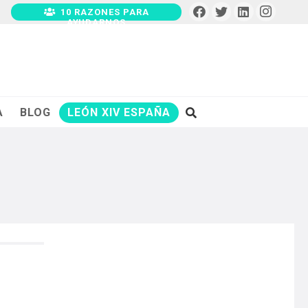
10 RAZONES PARA
AYUDARNOS
A
BLOG
LEÓN XIV ESPAÑA