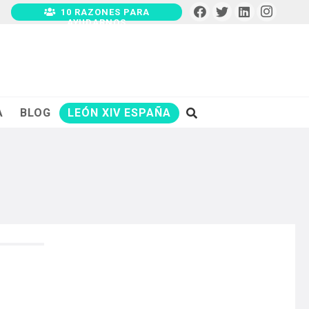
10 RAZONES PARA
AYUDARNOS
A
BLOG
LEÓN XIV ESPAÑA