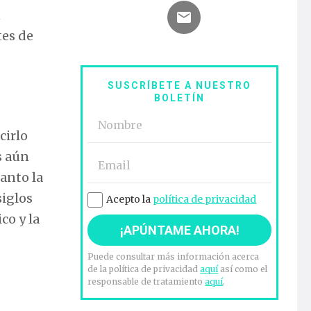
n
tes de
SUSCRÍBETE A NUESTRO
BOLETÍN
cirlo
s aún
anto la
siglos
Acepto la
política de privacidad
co y la
Puede consultar más información acerca
de la política de privacidad
aquí
así como el
responsable de tratamiento
aquí
.