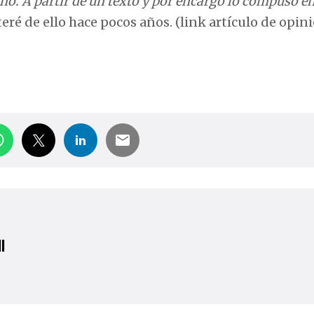
no. A partir de un texto y por encargo lo compuso e
teré de ello hace pocos años. (link artículo de opin
l