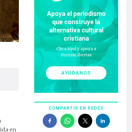
Apoya el periodismo
que construye la
alternativa cultural
cristiana
Clica aquí y apoya a
ForumLibertas
AYÚDANOS
COMPARTIR EN REDES
a
nida en