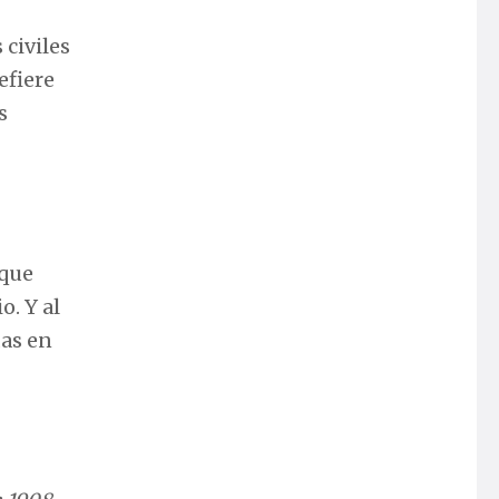
 civiles
efiere
s
 que
o. Y al
das en